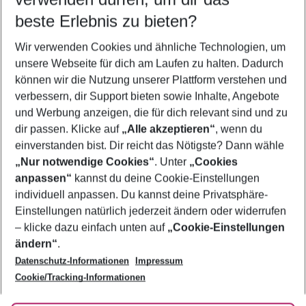
09.08.26
–
07.08.27
5-8 Nächte
beste Erlebnis zu bieten?
Wer wird verreisen
Wir verwenden Cookies und ähnliche Technologien, um
2 Erwachsene
Keine Kinder
unsere Webseite für dich am Laufen zu halten. Dadurch
können wir die Nutzung unserer Plattform verstehen und
Mehr Filter anzeigen
verbessern, dir Support bieten sowie Inhalte, Angebote
und Werbung anzeigen, die für dich relevant sind und zu
dir passen. Klicke auf
„Alle akzeptieren“
, wenn du
einverstanden bist. Dir reicht das Nötigste? Dann wähle
„Nur notwendige Cookies“
. Unter
„Cookies
anpassen“
kannst du deine Cookie-Einstellungen
Footer
Footer navigation
individuell anpassen. Du kannst deine Privatsphäre-
Über uns
Einstellungen natürlich jederzeit ändern oder widerrufen
AGB
– klicke dazu einfach unten auf
„Cookie-Einstellungen
Service & Hilfe
Bestpreisgarantie
ändern“
.
Datenschutz-Informationen
Impressum
Agenturbetreuung
Cookie-Einstellungen ändern
Folge uns
Barrierefreies Reisen
Cookie/Tracking-Informationen
Cookie-Richtlinie
Check-in
Datenschutz