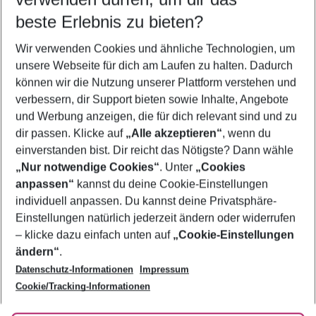
08.08.26
–
06.08.27
5-8 Nächte
beste Erlebnis zu bieten?
Wer wird verreisen
Wir verwenden Cookies und ähnliche Technologien, um
2 Erwachsene
Keine Kinder
unsere Webseite für dich am Laufen zu halten. Dadurch
können wir die Nutzung unserer Plattform verstehen und
Mehr Filter anzeigen
verbessern, dir Support bieten sowie Inhalte, Angebote
und Werbung anzeigen, die für dich relevant sind und zu
dir passen. Klicke auf
„Alle akzeptieren“
, wenn du
einverstanden bist. Dir reicht das Nötigste? Dann wähle
„Nur notwendige Cookies“
. Unter
„Cookies
anpassen“
kannst du deine Cookie-Einstellungen
Footer
Footer navigation
individuell anpassen. Du kannst deine Privatsphäre-
Über uns
Einstellungen natürlich jederzeit ändern oder widerrufen
AGB
– klicke dazu einfach unten auf
„Cookie-Einstellungen
Service & Hilfe
Bestpreisgarantie
ändern“
.
Datenschutz-Informationen
Impressum
Agenturbetreuung
Cookie-Einstellungen ändern
Folge uns
Barrierefreies Reisen
Cookie/Tracking-Informationen
Cookie-Richtlinie
Check-in
Datenschutz