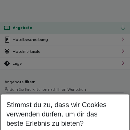
Angebote
Hotelbeschreibung
Hotelmerkmale
Lage
Angebote filtern
Ändern Sie Ihre Kriterien nach Ihren Wünschen
Wähle deinen Abflughafen
Beliebiger Abflughafen
Stimmst du zu, dass wir Cookies
verwenden dürfen, um dir das
Wähle deinen Reisezeitraum
10.08.26
–
08.08.27
5-8 Nächte
beste Erlebnis zu bieten?