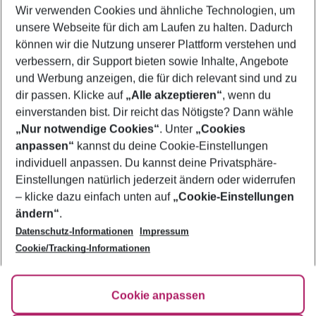
Wer wird verreisen
Wir verwenden Cookies und ähnliche Technologien, um
2 Erwachsene
Keine Kinder
unsere Webseite für dich am Laufen zu halten. Dadurch
können wir die Nutzung unserer Plattform verstehen und
Mehr Filter anzeigen
verbessern, dir Support bieten sowie Inhalte, Angebote
und Werbung anzeigen, die für dich relevant sind und zu
dir passen. Klicke auf
„Alle akzeptieren“
, wenn du
einverstanden bist. Dir reicht das Nötigste? Dann wähle
„Nur notwendige Cookies“
. Unter
„Cookies
anpassen“
kannst du deine Cookie-Einstellungen
Footer
Footer navigation
individuell anpassen. Du kannst deine Privatsphäre-
Über uns
Einstellungen natürlich jederzeit ändern oder widerrufen
AGB
– klicke dazu einfach unten auf
„Cookie-Einstellungen
Service & Hilfe
Bestpreisgarantie
ändern“
.
Datenschutz-Informationen
Impressum
Agenturbetreuung
Cookie-Einstellungen ändern
Folge uns
Barrierefreies Reisen
Cookie/Tracking-Informationen
Cookie-Richtlinie
Check-in
Datenschutz
FAQ
Fakten
Cookie anpassen
HanseMerkur Reiseversicherung
Flexibel buchen
Hilfe & Kontakt