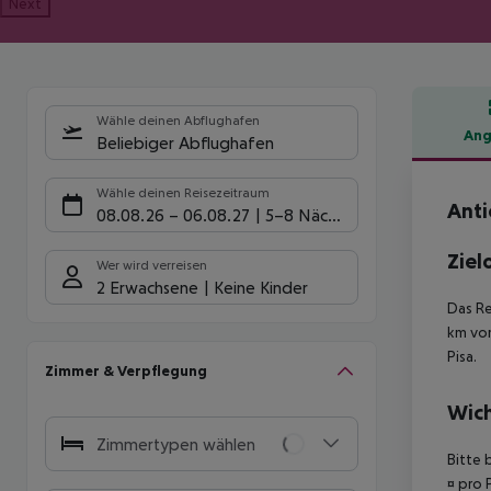
Next
Wähle deinen Abflughafen
Ang
Beliebiger Abflughafen
Hote
Wähle deinen Reisezeitraum
Anti
08.08.26
–
06.08.27
5-8 Nächte
Ziel
Wer wird verreisen
2 Erwachsene
Keine Kinder
Das Re
km vom
Pisa.
Zimmer & Verpflegung
Wich
Zimmertypen wählen
Bitte 
¤ pro 