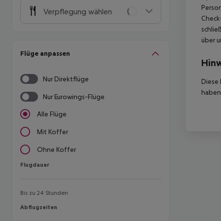
Person
Verpflegung wählen
Check-
schlie
über u
Flüge anpassen
Hinw
Nur Direktflüge
Diese 
haben,
Nur Eurowings-Flüge
Alle Flüge
Mit Koffer
Ohne Koffer
Flugdauer
Flugdauer
Bis zu 24 Stunden
Abflugzeiten
Abflugzeiten