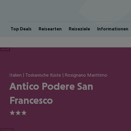
Top Deals
Reisearten
Reiseziele
Informationen
ious
Italien | Toskanische Küste | Rosignano Marittimo
Antico Podere San
Francesco
3