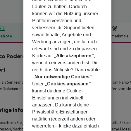
Laufen zu halten. Dadurch
können wir die Nutzung unserer
Plattform verstehen und
verbessern, dir Support bieten
sowie Inhalte, Angebote und
ebote
Hotelbeschreibung
Hotelmerkmale
Werbung anzeigen, die für dich
lbeschreibung
relevant sind und zu dir passen.
co Podere San Francesco
Klicke auf
„Alle akzeptieren“
,
3
wenn du einverstanden bist. Dir
ort
reicht das Nötigste? Dann wähle
„Nur notwendige Cookies“
.
lais San Francesco befindet sich in Rosignano Marittimo, 6 km vom Par
Unter
„Cookies anpassen“
 Solarium - Il Cardellino entfernt. Der nächstgelegene Flughafen von de
kannst du deine Cookie-
Einstellungen individuell
anpassen. Du kannst deine
tige Informationen
Privatsphäre-Einstellungen
natürlich jederzeit ändern oder
beachten Sie, dass vor Ort pro Person eine Touristensteuer anfällt. 5-Ste
widerrufen – klicke dazu einfach
Person/Nacht 3-Sterne Hotel: ca. 2,50 ¤ pro Person/Nacht 2-Sterne Hotel: 