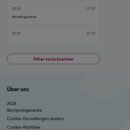
00:00
23:59
Rückflugzeiten
Rückflugzeiten
00:00
23:59
Filter zurücksetzen
Footer
Footer navigation
Über uns
AGB
Bestpreisgarantie
Cookie-Einstellungen ändern
Cookie-Richtlinie