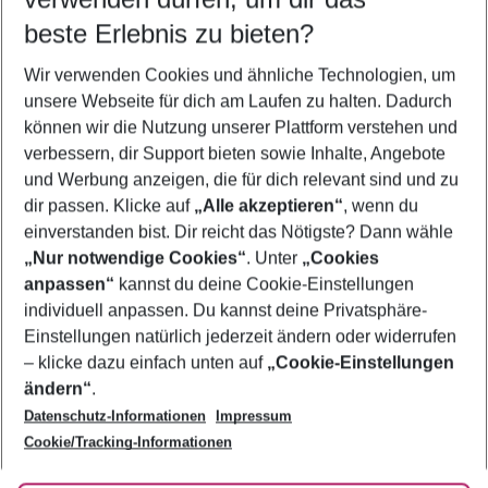
08.08.26
–
06.08.27
5-8 Nächte
beste Erlebnis zu bieten?
Wer wird verreisen
Wir verwenden Cookies und ähnliche Technologien, um
2 Erwachsene
Keine Kinder
unsere Webseite für dich am Laufen zu halten. Dadurch
können wir die Nutzung unserer Plattform verstehen und
Mehr Filter anzeigen
verbessern, dir Support bieten sowie Inhalte, Angebote
und Werbung anzeigen, die für dich relevant sind und zu
dir passen. Klicke auf
„Alle akzeptieren“
, wenn du
einverstanden bist. Dir reicht das Nötigste? Dann wähle
„Nur notwendige Cookies“
. Unter
„Cookies
anpassen“
kannst du deine Cookie-Einstellungen
Footer
Footer navigation
individuell anpassen. Du kannst deine Privatsphäre-
Über uns
Einstellungen natürlich jederzeit ändern oder widerrufen
AGB
– klicke dazu einfach unten auf
„Cookie-Einstellungen
Service & Hilfe
Bestpreisgarantie
ändern“
.
Datenschutz-Informationen
Impressum
Agenturbetreuung
Cookie-Einstellungen ändern
Folge uns
Barrierefreies Reisen
Cookie/Tracking-Informationen
Cookie-Richtlinie
Check-in
Datenschutz