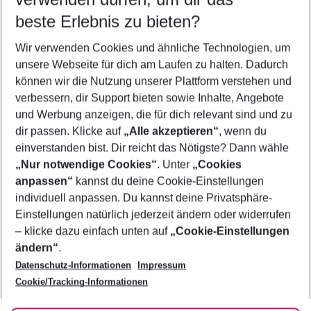
09.08.26
–
07.08.27
5-8 Nächte
beste Erlebnis zu bieten?
Wer wird verreisen
Wir verwenden Cookies und ähnliche Technologien, um
2 Erwachsene
Keine Kinder
unsere Webseite für dich am Laufen zu halten. Dadurch
können wir die Nutzung unserer Plattform verstehen und
Mehr Filter anzeigen
verbessern, dir Support bieten sowie Inhalte, Angebote
und Werbung anzeigen, die für dich relevant sind und zu
dir passen. Klicke auf
„Alle akzeptieren“
, wenn du
einverstanden bist. Dir reicht das Nötigste? Dann wähle
„Nur notwendige Cookies“
. Unter
„Cookies
anpassen“
kannst du deine Cookie-Einstellungen
Footer
Footer navigation
individuell anpassen. Du kannst deine Privatsphäre-
Über uns
Einstellungen natürlich jederzeit ändern oder widerrufen
AGB
– klicke dazu einfach unten auf
„Cookie-Einstellungen
Service & Hilfe
Bestpreisgarantie
ändern“
.
Datenschutz-Informationen
Impressum
Agenturbetreuung
Cookie-Einstellungen ändern
Folge uns
Barrierefreies Reisen
Cookie/Tracking-Informationen
Cookie-Richtlinie
Check-in
Datenschutz