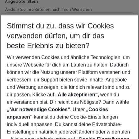
Angebote filtern
Ändern Sie Ihre Kriterien nach Ihren Wünschen
Wähle deinen Abflughafen
Beliebiger Abflughafen
Stimmst du zu, dass wir Cookies
verwenden dürfen, um dir das
Wähle deinen Reisezeitraum
09.08.26
–
07.08.27
5-8 Nächte
beste Erlebnis zu bieten?
Wer wird verreisen
Wir verwenden Cookies und ähnliche Technologien, um
2 Erwachsene
Keine Kinder
unsere Webseite für dich am Laufen zu halten. Dadurch
können wir die Nutzung unserer Plattform verstehen und
Mehr Filter anzeigen
verbessern, dir Support bieten sowie Inhalte, Angebote
und Werbung anzeigen, die für dich relevant sind und zu
dir passen. Klicke auf
„Alle akzeptieren“
, wenn du
einverstanden bist. Dir reicht das Nötigste? Dann wähle
„Nur notwendige Cookies“
. Unter
„Cookies
anpassen“
kannst du deine Cookie-Einstellungen
Footer
Footer navigation
individuell anpassen. Du kannst deine Privatsphäre-
Über uns
Einstellungen natürlich jederzeit ändern oder widerrufen