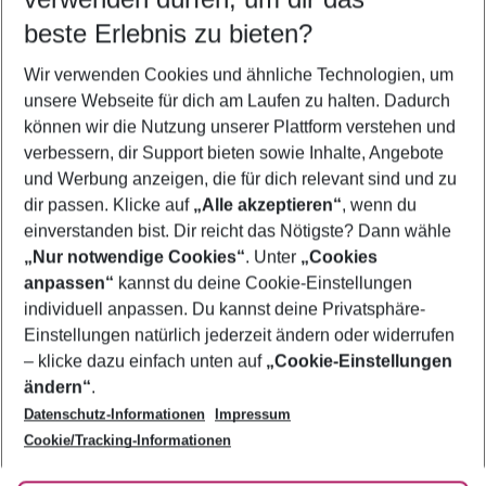
08.08.26
–
06.08.27
5-8 Nächte
beste Erlebnis zu bieten?
Wer wird verreisen
Wir verwenden Cookies und ähnliche Technologien, um
2 Erwachsene
Keine Kinder
unsere Webseite für dich am Laufen zu halten. Dadurch
können wir die Nutzung unserer Plattform verstehen und
Mehr Filter anzeigen
verbessern, dir Support bieten sowie Inhalte, Angebote
und Werbung anzeigen, die für dich relevant sind und zu
dir passen. Klicke auf
„Alle akzeptieren“
, wenn du
einverstanden bist. Dir reicht das Nötigste? Dann wähle
„Nur notwendige Cookies“
. Unter
„Cookies
anpassen“
kannst du deine Cookie-Einstellungen
Footer
Footer navigation
individuell anpassen. Du kannst deine Privatsphäre-
Über uns
Einstellungen natürlich jederzeit ändern oder widerrufen
AGB
– klicke dazu einfach unten auf
„Cookie-Einstellungen
Service & Hilfe
Bestpreisgarantie
ändern“
.
Datenschutz-Informationen
Impressum
Agenturbetreuung
Cookie-Einstellungen ändern
Folge uns
Barrierefreies Reisen
Cookie/Tracking-Informationen
Cookie-Richtlinie
Check-in
Datenschutz