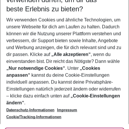
08.08.26
–
06.08.27
5-8 Nächte
beste Erlebnis zu bieten?
Wer wird verreisen
Wir verwenden Cookies und ähnliche Technologien, um
2 Erwachsene
Keine Kinder
unsere Webseite für dich am Laufen zu halten. Dadurch
können wir die Nutzung unserer Plattform verstehen und
Mehr Filter anzeigen
verbessern, dir Support bieten sowie Inhalte, Angebote
und Werbung anzeigen, die für dich relevant sind und zu
dir passen. Klicke auf
„Alle akzeptieren“
, wenn du
einverstanden bist. Dir reicht das Nötigste? Dann wähle
„Nur notwendige Cookies“
. Unter
„Cookies
anpassen“
kannst du deine Cookie-Einstellungen
Footer
Footer navigation
individuell anpassen. Du kannst deine Privatsphäre-
Über uns
Einstellungen natürlich jederzeit ändern oder widerrufen
AGB
– klicke dazu einfach unten auf
„Cookie-Einstellungen
Service & Hilfe
Bestpreisgarantie
ändern“
.
Datenschutz-Informationen
Impressum
Agenturbetreuung
Cookie-Einstellungen ändern
Folge uns
Barrierefreies Reisen
Cookie/Tracking-Informationen
Cookie-Richtlinie
Check-in
Datenschutz