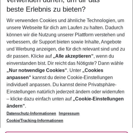
08.08.26
–
06.08.27
5-8 Nächte
beste Erlebnis zu bieten?
Wer wird verreisen
Wir verwenden Cookies und ähnliche Technologien, um
2 Erwachsene
Keine Kinder
unsere Webseite für dich am Laufen zu halten. Dadurch
können wir die Nutzung unserer Plattform verstehen und
Mehr Filter anzeigen
verbessern, dir Support bieten sowie Inhalte, Angebote
und Werbung anzeigen, die für dich relevant sind und zu
dir passen. Klicke auf
„Alle akzeptieren“
, wenn du
einverstanden bist. Dir reicht das Nötigste? Dann wähle
„Nur notwendige Cookies“
. Unter
„Cookies
anpassen“
kannst du deine Cookie-Einstellungen
Footer
Footer navigation
individuell anpassen. Du kannst deine Privatsphäre-
Über uns
Einstellungen natürlich jederzeit ändern oder widerrufen
AGB
– klicke dazu einfach unten auf
„Cookie-Einstellungen
Service & Hilfe
Bestpreisgarantie
ändern“
.
Datenschutz-Informationen
Impressum
Agenturbetreuung
Cookie-Einstellungen ändern
Folge uns
Barrierefreies Reisen
Cookie/Tracking-Informationen
Cookie-Richtlinie
Check-in
Datenschutz