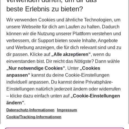
09.08.26
–
07.08.27
5-8 Nächte
beste Erlebnis zu bieten?
Wer wird verreisen
Wir verwenden Cookies und ähnliche Technologien, um
2 Erwachsene
Keine Kinder
unsere Webseite für dich am Laufen zu halten. Dadurch
können wir die Nutzung unserer Plattform verstehen und
Mehr Filter anzeigen
verbessern, dir Support bieten sowie Inhalte, Angebote
und Werbung anzeigen, die für dich relevant sind und zu
dir passen. Klicke auf
„Alle akzeptieren“
, wenn du
einverstanden bist. Dir reicht das Nötigste? Dann wähle
„Nur notwendige Cookies“
. Unter
„Cookies
anpassen“
kannst du deine Cookie-Einstellungen
Footer
Footer navigation
individuell anpassen. Du kannst deine Privatsphäre-
Über uns
Einstellungen natürlich jederzeit ändern oder widerrufen
AGB
– klicke dazu einfach unten auf
„Cookie-Einstellungen
Service & Hilfe
Bestpreisgarantie
ändern“
.
Datenschutz-Informationen
Impressum
Agenturbetreuung
Cookie-Einstellungen ändern
Folge uns
Barrierefreies Reisen
Cookie/Tracking-Informationen
Cookie-Richtlinie
Check-in
Datenschutz