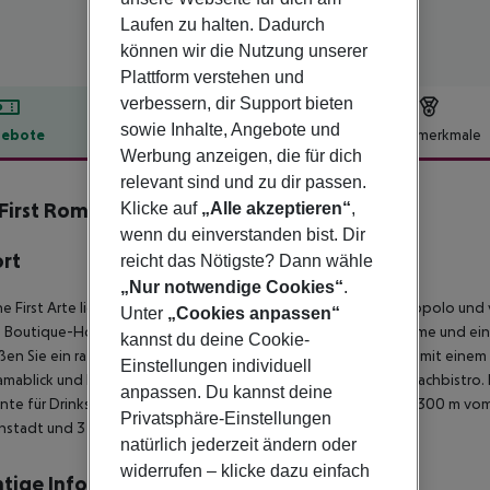
Laufen zu halten. Dadurch
können wir die Nutzung unserer
Plattform verstehen und
verbessern, dir Support bieten
sowie Inhalte, Angebote und
ebote
Hotelbeschreibung
Hotelmerkmale
Werbung anzeigen, die für dich
lbeschreibung
relevant sind und zu dir passen.
First Roma Arte
Klicke auf
„Alle akzeptieren“
,
5
wenn du einverstanden bist. Dir
ort
reicht das Nötigste? Dann wähle
„Nur notwendige Cookies“
.
e First Arte liegt in einer ruhigen Straße nahe der Piazza del Popolo 
Unter
„Cookies anpassen“
 Boutique-Hotel besticht durch kunstvoll gestaltete Innenräume und ei
kannst du deine Cookie-
en Sie ein raffiniertes kulinarisches Erlebnis im Acquolina, dem mit ein
Einstellungen individuell
mablick und Meeresfrüchtespezialitäten im Acquaroof, dem Dachbistro.
anpassen. Du kannst deine
te für Drinks, Kaffee oder Geschäftstreffen. Das Hotel liegt 300 m vo
Privatsphäre-Einstellungen
nstadt und 3 km vom Kolosseum entfernt.
natürlich jederzeit ändern oder
widerrufen – klicke dazu einfach
tige Informationen