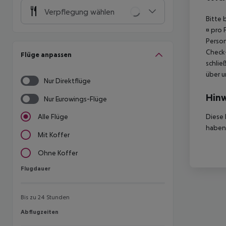
Verpflegung wählen
Bitte 
¤ pro 
Person
Check-
Flüge anpassen
schlie
über u
Nur Direktflüge
Hinw
Nur Eurowings-Flüge
Diese 
Alle Flüge
haben,
Mit Koffer
Ohne Koffer
Flugdauer
Flugdauer
Bis zu 24 Stunden
Abflugzeiten
Abflugzeiten