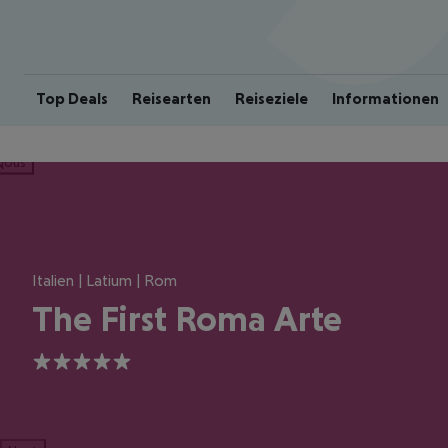
Top Deals
Reisearten
Reiseziele
Informationen
ious
Italien | Latium | Rom
The First Roma Arte
5