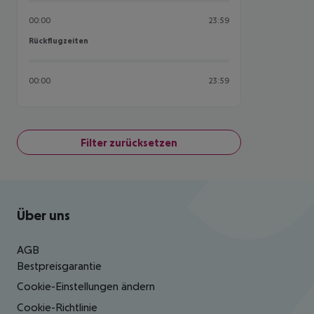
00:00
23:59
Rückflugzeiten
Rückflugzeiten
00:00
23:59
Filter zurücksetzen
Footer
Footer navigation
Über uns
AGB
Bestpreisgarantie
Cookie-Einstellungen ändern
Cookie-Richtlinie