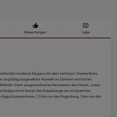
Bewertungen
Lage
und verbindet moderne Eleganz mit dem zeitlosen Charme Roms.
ne sorgfältig ausgewählte Auswahl an Zimmern und Suiten.
em Michelin-Stern ausgezeichneten Restaurant des Hotels, sowie
 Im Erdgeschoss bietet die Acqualounge ein entspanntes
m Augustusmausoleum, 1,5 km von der Engelsburg, 2 km von der