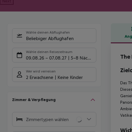
Next
Wähle deinen Abflughafen
Ang
Beliebiger Abflughafen
Hote
Wähle deinen Reisezeitraum
The 
09.08.26
–
07.08.27
5-8 Nächte
Ziel
Wer wird verreisen
2 Erwachsene
Keine Kinder
Das Th
Dieses
Genieß
Zimmer & Verpflegung
Panora
Ambien
Vatika
Zimmertypen wählen
Wich