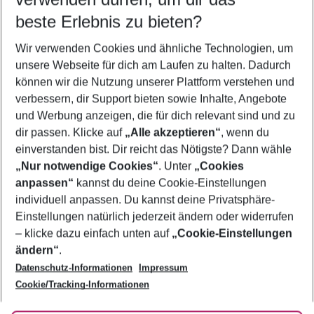
11.08.26
–
09.08.27
5-8 Nächte
beste Erlebnis zu bieten?
Wer wird verreisen
Wir verwenden Cookies und ähnliche Technologien, um
2 Erwachsene
Keine Kinder
unsere Webseite für dich am Laufen zu halten. Dadurch
können wir die Nutzung unserer Plattform verstehen und
Mehr Filter anzeigen
verbessern, dir Support bieten sowie Inhalte, Angebote
und Werbung anzeigen, die für dich relevant sind und zu
dir passen. Klicke auf
„Alle akzeptieren“
, wenn du
einverstanden bist. Dir reicht das Nötigste? Dann wähle
„Nur notwendige Cookies“
. Unter
„Cookies
anpassen“
kannst du deine Cookie-Einstellungen
Footer
Footer navigation
individuell anpassen. Du kannst deine Privatsphäre-
Über uns
Einstellungen natürlich jederzeit ändern oder widerrufen
AGB
– klicke dazu einfach unten auf
„Cookie-Einstellungen
Service & Hilfe
Bestpreisgarantie
ändern“
.
Datenschutz-Informationen
Impressum
Agenturbetreuung
Cookie-Einstellungen ändern
Folge uns
Barrierefreies Reisen
Cookie/Tracking-Informationen
Cookie-Richtlinie
Check-in
Datenschutz