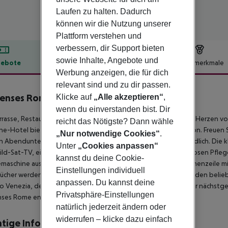
Laufen zu halten. Dadurch
können wir die Nutzung unserer
Plattform verstehen und
verbessern, dir Support bieten
sowie Inhalte, Angebote und
ebote
Hotelbeschreibung
Hotelmerkmale
Werbung anzeigen, die für dich
lbeschreibung
relevant sind und zu dir passen.
Senses Rome
Klicke auf
„Alle akzeptieren“
,
5
wenn du einverstanden bist. Dir
rrasse, Restaurant und Bar erwartet Sie das Six Senses Rome im Herzen 
reicht das Nötigste? Dann wähle
ne-Hotel bietet Zimmerservice und eine 24-Stunden-Rezeption. Freuen S
„Nur notwendige Cookies“
.
n Abendunterhaltungsprogramm. Das Hotel ist allergikerfreundlich. Die k
Unter
„Cookies anpassen“
ild-Sat-TV, einen Safe und ein eigenes Bad mit Bidet, kostenlosen Pfleg
kannst du deine Cookie-
maschine ausgestattet. Einige Zimmer bieten zudem eine Küchenzeile mi
Einstellungen individuell
cher werden im Six Senses Rome in allen Zimmern gestellt. Zu den beli
anpassen. Du kannst deine
o Venezia, der Largo di Torre Argentina und das Pantheon. Der nächst
Privatsphäre-Einstellungen
nses Rome entfernt.
natürlich jederzeit ändern oder
widerrufen – klicke dazu einfach
tige Informationen