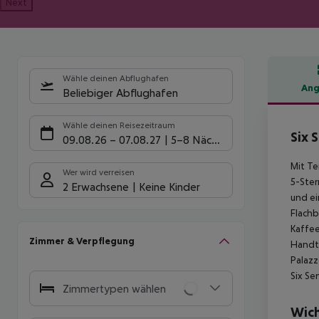
Next
Wähle deinen Abflughafen
Ang
Beliebiger Abflughafen
Hote
Wähle deinen Reisezeitraum
Six 
09.08.26
–
07.08.27
5-8 Nächte
Mit Te
Wer wird verreisen
5-Ster
2 Erwachsene
Keine Kinder
und ei
Flachb
Kaffee
Zimmer & Verpflegung
Handtü
Palazz
Six Se
Zimmertypen wählen
Wich