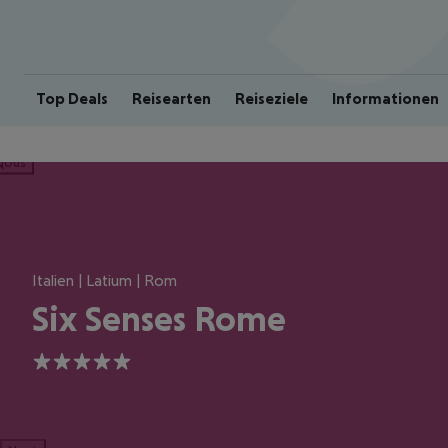
Top Deals
Reisearten
Reiseziele
Informationen
ious
Italien | Latium | Rom
Six Senses Rome
5