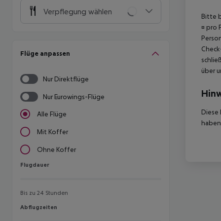
Verpflegung wählen
Bitte 
¤ pro 
Person
Check-
Flüge anpassen
schlie
über u
Nur Direktflüge
Hinw
Nur Eurowings-Flüge
Diese 
Alle Flüge
haben,
Mit Koffer
Ohne Koffer
Flugdauer
Flugdauer
Bis zu 24 Stunden
Abflugzeiten
Abflugzeiten