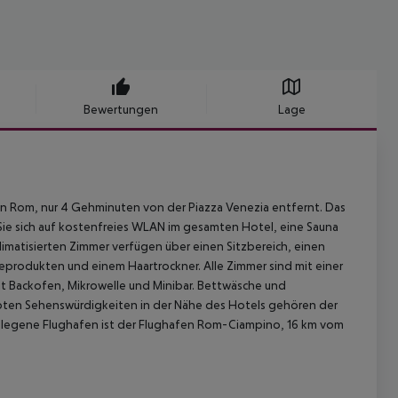
Bewertungen
Lage
von Rom, nur 4 Gehminuten von der Piazza Venezia entfernt. Das
ie sich auf kostenfreies WLAN im gesamten Hotel, eine Sauna
limatisierten Zimmer verfügen über einen Sitzbereich, einen
eprodukten und einem Haartrockner. Alle Zimmer sind mit einer
t Backofen, Mikrowelle und Minibar. Bettwäsche und
ebten Sehenswürdigkeiten in der Nähe des Hotels gehören der
gelegene Flughafen ist der Flughafen Rom-Ciampino, 16 km vom