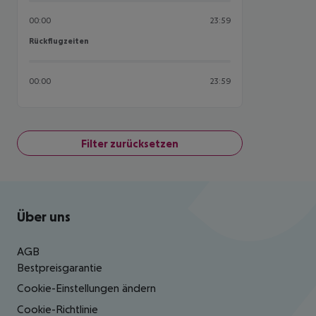
00:00
23:59
Rückflugzeiten
Rückflugzeiten
00:00
23:59
Filter zurücksetzen
Footer
Footer navigation
Über uns
AGB
Bestpreisgarantie
Cookie-Einstellungen ändern
Cookie-Richtlinie