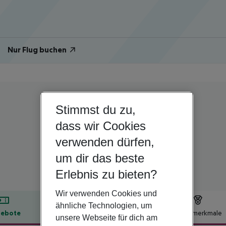
Nur Flug buchen
Stimmst du zu,
Italien | Latium | Rom
Siracusa
dass wir Cookies
verwenden dürfen,
3
um dir das beste
Erlebnis zu bieten?
Wir verwenden Cookies und
ähnliche Technologien, um
ebote
Hotelbeschreibung
Hotelmerkmale
unsere Webseite für dich am