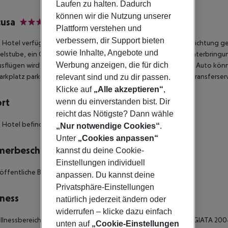
lbeschreibung
Laufen zu halten. Dadurch
können wir die Nutzung unserer
cusa
Plattform verstehen und
3
verbessern, dir Support bieten
 Hotel verfügt über einen Aufzug und eine Rezeption. Zur Einrichtung 
sowie Inhalte, Angebote und
lstube, ein Geldautomat und ein Getränkeautomat. In der Unterbringun
Werbung anzeigen, die für dich
sflügen wird am Tourdesk geboten. Bei einer Anreise mit dem Auto könn
rkplatz parken. Zu den gebotenen Leistungen gehören ein Transferservi
relevant sind und zu dir passen.
Klicke auf
„Alle akzeptieren“
,
ort
wenn du einverstanden bist. Dir
reicht das Nötigste? Dann wähle
 Hotel befindet sich mitten im Zentrum von Rom.
„Nur notwendige Cookies“
.
Unter
„Cookies anpassen“
merbeschreibung
kannst du deine Cookie-
Einstellungen individuell
(öffentliche Bereiche)
anpassen. Du kannst deine
Privatsphäre-Einstellungen
ness
natürlich jederzeit ändern oder
widerrufen – klicke dazu einfach
llnessbereich mit einem Spa ist im Hotel zu finden. Copyright GIATA 2004
unten auf
„Cookie-Einstellungen