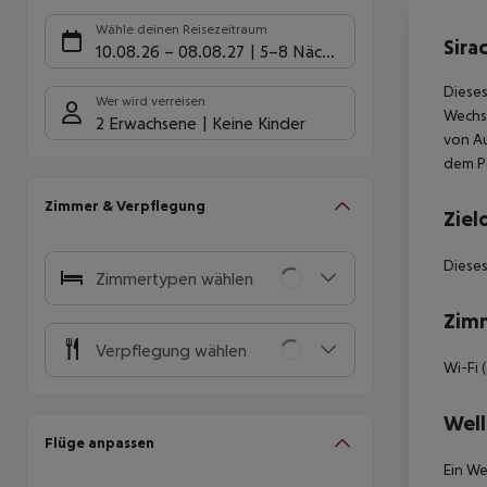
Hote
Wähle deinen Reisezeitraum
Sira
10.08.26
–
08.08.27
5-8 Nächte
Dieses
Wer wird verreisen
Wechse
2 Erwachsene
Keine Kinder
von Au
dem Pa
Zimmer & Verpflegung
Ziel
Dieses
Zimmertypen wählen
Zim
Verpflegung wählen
Wi-Fi 
Well
Flüge anpassen
Ein We