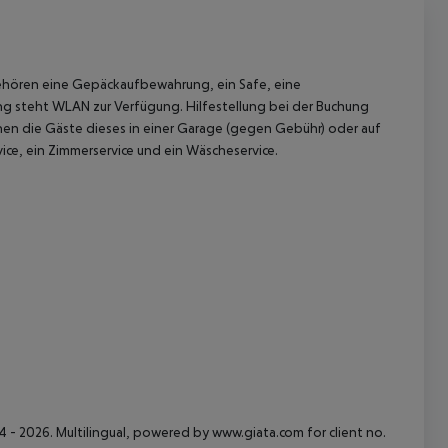
gehören eine Gepäckaufbewahrung, ein Safe, eine
g steht WLAN zur Verfügung. Hilfestellung bei der Buchung
en die Gäste dieses in einer Garage (gegen Gebühr) oder auf
ce, ein Zimmerservice und ein Wäscheservice.
 - 2026. Multilingual, powered by www.giata.com for client no.