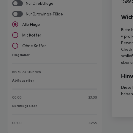
12456
Nur Direktflüge
Nur Eurowings-Flüge
Wich
Alle Flüge
Bitte 
Mit Koffer
¤ pro 
Person
Ohne Koffer
Check-
Flugdauer
Flugdauer
schlie
über u
Bis zu 24 Stunden
Hinw
Abflugzeiten
Abflugzeiten
Diese 
haben,
00:00
23:59
Rückflugzeiten
Rückflugzeiten
00:00
23:59