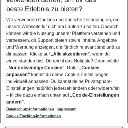
10.08.26
–
08.08.27
5-8 Nächte
beste Erlebnis zu bieten?
Wer wird verreisen
Wir verwenden Cookies und ähnliche Technologien, um
2 Erwachsene
Keine Kinder
unsere Webseite für dich am Laufen zu halten. Dadurch
können wir die Nutzung unserer Plattform verstehen und
Mehr Filter anzeigen
verbessern, dir Support bieten sowie Inhalte, Angebote
und Werbung anzeigen, die für dich relevant sind und zu
dir passen. Klicke auf
„Alle akzeptieren“
, wenn du
einverstanden bist. Dir reicht das Nötigste? Dann wähle
„Nur notwendige Cookies“
. Unter
„Cookies
anpassen“
kannst du deine Cookie-Einstellungen
Footer
Footer navigation
individuell anpassen. Du kannst deine Privatsphäre-
Über uns
Einstellungen natürlich jederzeit ändern oder widerrufen
AGB
– klicke dazu einfach unten auf
„Cookie-Einstellungen
Service & Hilfe
Bestpreisgarantie
ändern“
.
Datenschutz-Informationen
Impressum
Agenturbetreuung
Cookie-Einstellungen ändern
Folge uns
Barrierefreies Reisen
Cookie/Tracking-Informationen
Cookie-Richtlinie
Check-in
Datenschutz