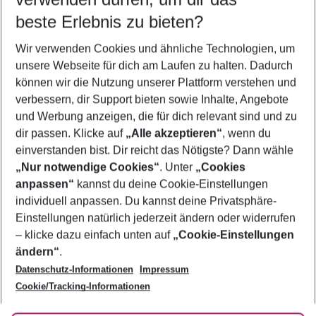
11.08.26
–
09.08.27
5-8 Nächte
beste Erlebnis zu bieten?
Wer wird verreisen
Wir verwenden Cookies und ähnliche Technologien, um
2 Erwachsene
Keine Kinder
unsere Webseite für dich am Laufen zu halten. Dadurch
können wir die Nutzung unserer Plattform verstehen und
Mehr Filter anzeigen
verbessern, dir Support bieten sowie Inhalte, Angebote
und Werbung anzeigen, die für dich relevant sind und zu
dir passen. Klicke auf
„Alle akzeptieren“
, wenn du
einverstanden bist. Dir reicht das Nötigste? Dann wähle
„Nur notwendige Cookies“
. Unter
„Cookies
anpassen“
kannst du deine Cookie-Einstellungen
Footer
Footer navigation
individuell anpassen. Du kannst deine Privatsphäre-
Über uns
Einstellungen natürlich jederzeit ändern oder widerrufen
AGB
– klicke dazu einfach unten auf
„Cookie-Einstellungen
Service & Hilfe
Bestpreisgarantie
ändern“
.
Datenschutz-Informationen
Impressum
Agenturbetreuung
Cookie-Einstellungen ändern
Folge uns
Barrierefreies Reisen
Cookie/Tracking-Informationen
Cookie-Richtlinie
Check-in
Datenschutz