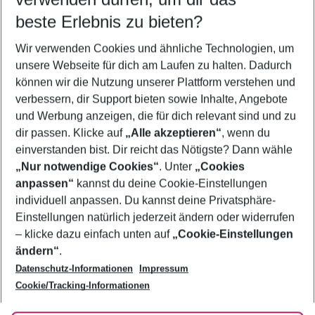
12.08.26
–
10.08.27
5-8 Nächte
beste Erlebnis zu bieten?
Wer wird verreisen
Wir verwenden Cookies und ähnliche Technologien, um
2 Erwachsene
Keine Kinder
unsere Webseite für dich am Laufen zu halten. Dadurch
können wir die Nutzung unserer Plattform verstehen und
Mehr Filter anzeigen
verbessern, dir Support bieten sowie Inhalte, Angebote
und Werbung anzeigen, die für dich relevant sind und zu
dir passen. Klicke auf
„Alle akzeptieren“
, wenn du
einverstanden bist. Dir reicht das Nötigste? Dann wähle
„Nur notwendige Cookies“
. Unter
„Cookies
anpassen“
kannst du deine Cookie-Einstellungen
Footer
Footer navigation
individuell anpassen. Du kannst deine Privatsphäre-
Über uns
Einstellungen natürlich jederzeit ändern oder widerrufen
AGB
– klicke dazu einfach unten auf
„Cookie-Einstellungen
Service & Hilfe
Bestpreisgarantie
ändern“
.
Datenschutz-Informationen
Impressum
Agenturbetreuung
Cookie-Einstellungen ändern
Folge uns
Barrierefreies Reisen
Cookie/Tracking-Informationen
Cookie-Richtlinie
Check-in
Datenschutz