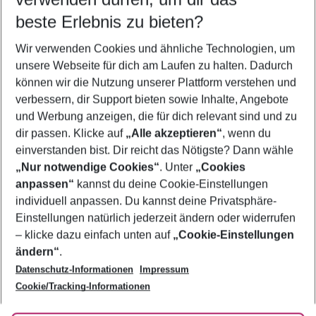
08.08.26
–
06.08.27
5-8 Nächte
beste Erlebnis zu bieten?
Wer wird verreisen
Wir verwenden Cookies und ähnliche Technologien, um
2 Erwachsene
Keine Kinder
unsere Webseite für dich am Laufen zu halten. Dadurch
können wir die Nutzung unserer Plattform verstehen und
Mehr Filter anzeigen
verbessern, dir Support bieten sowie Inhalte, Angebote
und Werbung anzeigen, die für dich relevant sind und zu
dir passen. Klicke auf
„Alle akzeptieren“
, wenn du
einverstanden bist. Dir reicht das Nötigste? Dann wähle
„Nur notwendige Cookies“
. Unter
„Cookies
anpassen“
kannst du deine Cookie-Einstellungen
Footer
Footer navigation
individuell anpassen. Du kannst deine Privatsphäre-
Über uns
Einstellungen natürlich jederzeit ändern oder widerrufen
AGB
– klicke dazu einfach unten auf
„Cookie-Einstellungen
Service & Hilfe
Bestpreisgarantie
ändern“
.
Datenschutz-Informationen
Impressum
Agenturbetreuung
Cookie-Einstellungen ändern
Folge uns
Barrierefreies Reisen
Cookie/Tracking-Informationen
Cookie-Richtlinie
Check-in
Datenschutz