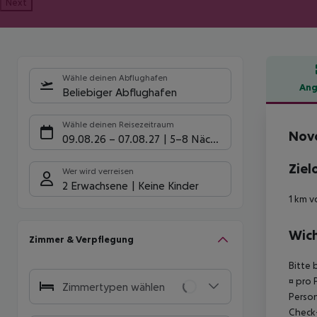
Next
Wähle deinen Abflughafen
Ang
Beliebiger Abflughafen
Hote
Wähle deinen Reisezeitraum
Novo
09.08.26
–
07.08.27
5-8 Nächte
Ziel
Wer wird verreisen
2 Erwachsene
Keine Kinder
1 km v
Wich
Zimmer & Verpflegung
Bitte 
¤ pro 
Zimmertypen wählen
Person
Check-