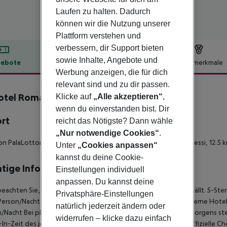
Laufen zu halten. Dadurch
können wir die Nutzung unserer
Plattform verstehen und
verbessern, dir Support bieten
sowie Inhalte, Angebote und
ebote
Hotelbeschreibung
Hotelmerkmale
Werbung anzeigen, die für dich
lbeschreibung
relevant sind und zu dir passen.
tel Roma Eur
Klicke auf
„Alle akzeptieren“
,
4
wenn du einverstanden bist. Dir
ort
reicht das Nötigste? Dann wähle
„Nur notwendige Cookies“
.
on PalaLottomatica (Sportarena ), 3 km vom Palazzo dei Congressi, 12.
Unter
„Cookies anpassen“
kannst du deine Cookie-
tige Informationen
Einstellungen individuell
anpassen. Du kannst deine
beachten Sie, dass vor Ort pro Person eine Touristensteuer anfällt. 5-Ste
Privatsphäre-Einstellungen
Person/Nacht 3-Sterne Hotel: ca. 6,00 ¤ pro Person/Nacht 2-Sterne Hotel:
natürlich jederzeit ändern oder
/Nacht Bei planmäßiger Ankunft im Zielgebiet ab 04:00 Uhr morgens ste
widerrufen – klicke dazu einfach
In-Zeit des jeweiligen Hotels zur Verfügung. Ebenso ist die offizielle 