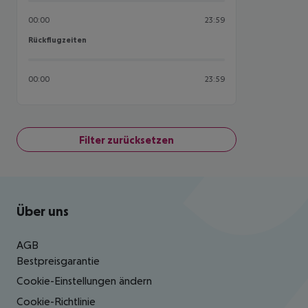
00:00
23:59
Rückflugzeiten
Rückflugzeiten
00:00
23:59
Filter zurücksetzen
Footer
Footer navigation
Über uns
AGB
Bestpreisgarantie
Cookie-Einstellungen ändern
Cookie-Richtlinie