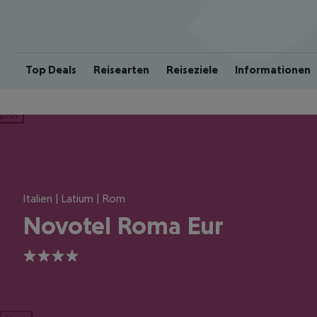
Top Deals
Reisearten
Reiseziele
Informationen
ious
Italien | Latium | Rom
Novotel Roma Eur
4