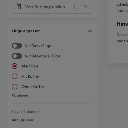
schlie
Verpflegung wählen
über u
Hinw
Flüge anpassen
Diese 
haben,
Nur Direktflüge
Nur Eurowings-Flüge
Alle Flüge
Mit Koffer
Ohne Koffer
Flugdauer
Flugdauer
Bis zu 24 Stunden
Abflugzeiten
Abflugzeiten