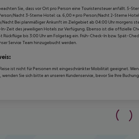
beachten Sie, dass vor Ort pro Person eine Touristensteuer anfällt. 5-Ste
Person/Nacht 3-Sterne Hotel: ca. 6,00 ¤ pro Person/Nacht 2-Sterne Hotel:
/Nacht Bei planmäßiger Ankunft im Zielgebiet ab 04:00 Uhr morgens ste
In-Zeit des jeweiligen Hotels zur Verfügung. Ebenso ist die offizielle 
ßt Rückflüge bis 3:00 Uhr am Folgetag ein. Früh-Check-In bzw. Spät-Ch
nser Service Team hinzugebucht werden.
eis:
Reise ist nicht für Personen mit eingeschränkter Mobilität geeignet. We
 wenden Sie sich bitte an unseren Kundenservice, bevor Sie Ihre Buchung