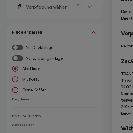
Verpflegung wählen
Die an
Direkt
Flüge anpassen
Ver
Reichh
Nur Direktflüge
Nur Eurowings-Flüge
Zusä
Alle Flüge
TRANS
Mit Koffer
Travel
22:00 
Ohne Koffer
Stunde
Flugdauer
Flugdauer
teilwe
2014 w
Euro/
Bis zu 24 Stunden
Abflugzeiten
Abflugzeiten
Wich