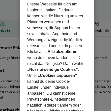
unsere Webseite für dich am
Laufen zu halten. Dadurch
können wir die Nutzung unserer
Plattform verstehen und
verbessern, dir Support bieten
ebote
Hotelbeschreibung
Hotelmerkmale
sowie Inhalte, Angebote und
lbeschreibung
Werbung anzeigen, die für dich
relevant sind und zu dir passen.
nate Palace
Klicke auf
„Alle akzeptieren“
,
4
wenn du einverstanden bist. Dir
lich geführtes Komforthotel mit eleganter, angenehmer Atmosphäre!
reicht das Nötigste? Dann wähle
„Nur notwendige Cookies“
.
ort
Unter
„Cookies anpassen“
 Zentrum gelegene Hotel der gehoben Mittelklasse befindet sich gegenü
kannst du deine Cookie-
ischen Sehenswürdigkeiten der Stadt sowie den verschiedenen Einkaufszen
Einstellungen individuell
sten einen guten Anschluss zum Flughafen bietet. Die nächste Haltestel
anpassen. Du kannst deine
nt.
Privatsphäre-Einstellungen
natürlich jederzeit ändern oder
merbeschreibung