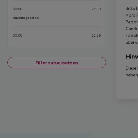
Bitte 
00:00
23:59
¤ pro 
Rückflugzeiten
Rückflugzeiten
Person
Check-
schlie
00:00
23:59
über u
Hinw
Filter zurücksetzen
Diese 
haben,