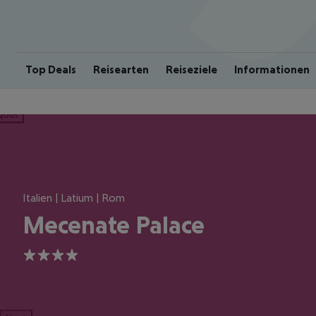
Top Deals
Reisearten
Reiseziele
Informationen
ious
Italien | Latium | Rom
Mecenate Palace
4