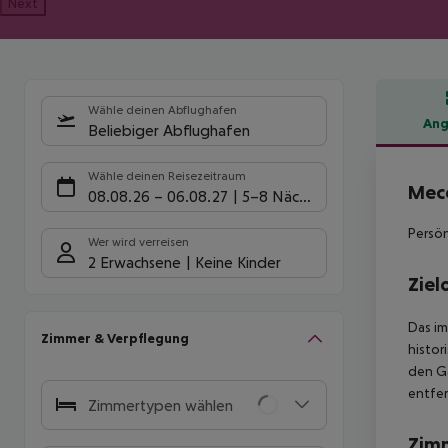
Next
Wähle deinen Abflughafen
Ang
Beliebiger Abflughafen
Hote
Wähle deinen Reisezeitraum
Mece
08.08.26
–
06.08.27
5-8 Nächte
Persön
Wer wird verreisen
2 Erwachsene
Keine Kinder
Ziel
Das im
Zimmer & Verpflegung
histor
den Gä
entfer
Zimmertypen wählen
Zim