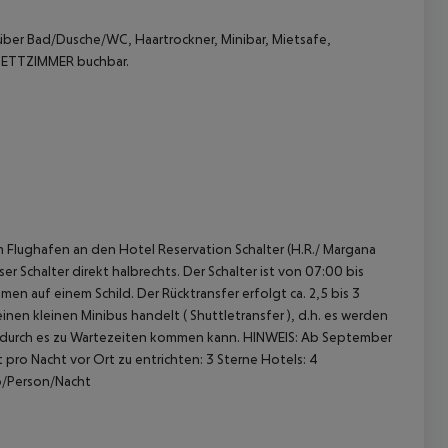
ber Bad/Dusche/WC, Haartrockner, Minibar, Mietsafe,
IBETTZIMMER buchbar.
 akzeptieren
m Flughafen an den Hotel Reservation Schalter (H.R./ Margana
er Schalter direkt halbrechts. Der Schalter ist von 07:00 bis
men auf einem Schild. Der Rücktransfer erfolgt ca. 2,5 bis 3
inen kleinen Minibus handelt ( Shuttletransfer ), d.h. es werden
odurch es zu Wartezeiten kommen kann.
HINWEIS: Ab September
 pro Nacht vor Ort zu entrichten:
3 Sterne Hotels: 4
ro/Person/Nacht