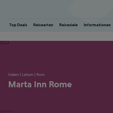
Top Deals
Reisearten
Reiseziele
Informationen
ious
Italien | Latium | Rom
Marta Inn Rome