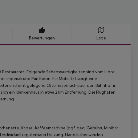
Bewertungen
Lage
und Restaurants. Folgende Sehenswürdigkeiten sind vom Hotel
Fori imperiali und Pantheon. Für Mobilität sorgt eine
 Weiter entfernt gelegene Orte lassen sich über den Bahnhof in
 sich ein Krankenhaus in etwa 2 km Entfernung. Der Flughafen
tfernung.
tchenette, Kapsel‑Kaffeemaschine (ggf. geg. Gebühr), Minibar
d individuell regulierbarer Heizung. Handtücher werden