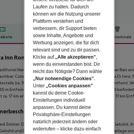
Laufen zu halten. Dadurch
können wir die Nutzung unserer
Plattform verstehen und
verbessern, dir Support bieten
sowie Inhalte, Angebote und
ebote
Hotelbeschreibung
Hotelmerkmale
Werbung anzeigen, die für dich
lbeschreibung
relevant sind und zu dir passen.
a Inn Rome
Klicke auf
„Alle akzeptieren“
,
0
wenn du einverstanden bist. Dir
adthotel Marta Inn befindet sich ganz in der Nähe verschiedener Bars 
reicht das Nötigste? Dann wähle
reichbar: Colosseo (ca. 850 m), Piazza Dante (ca. 550 m), Fontana Di trevi, 
„Nur notwendige Cookies“
.
testelle (ca. 90 m entfernt). Eine U-Bahnstation ist ca. 400 m entfernt.
Unter
„Cookies anpassen“
50 m Entfernung erreichen. Zur ärztlichen Versorgung im Notfall befindet
kannst du deine Cookie-
ist ca. 17 km entfernt. Ein weiterer Flughafen (FCO) liegt in etwa 31 km En
Einstellungen individuell
anpassen. Du kannst deine
merbeschreibung
Privatsphäre-Einstellungen
natürlich jederzeit ändern oder
rd Zimmer: Die Zimmer sind ausgestattet mit Babybett (geg. Gebühr), Ki
widerrufen – klicke dazu einfach
Gebühr) und Flatscreen-TV sowie individuell regulierbarer Klimaanlage un