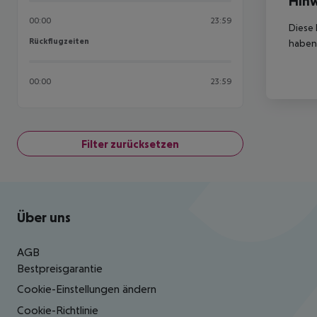
Hinw
00:00
23:59
Diese 
Rückflugzeiten
Rückflugzeiten
haben,
00:00
23:59
Filter zurücksetzen
Footer
Footer navigation
Über uns
AGB
Bestpreisgarantie
Cookie-Einstellungen ändern
Cookie-Richtlinie