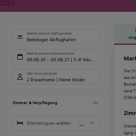
Next
Wähle deinen Abflughafen
Ang
Beliebiger Abflughafen
Hote
Wähle deinen Reisezeitraum
Mart
08.08.26
–
06.08.27
5-8 Nächte
Das St
Wer wird verreisen
aus er
2 Erwachsene
Keine Kinder
Bushal
rund 7
(CIA) 
Zimmer & Verpflegung
Zim
Zimmertypen wählen
Standa
(geg. 