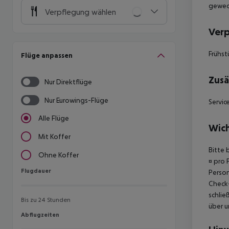
gewech
Verpflegung wählen
Ver
Frühst
Flüge anpassen
Zusä
Nur Direktflüge
Nur Eurowings-Flüge
Servic
Alle Flüge
Wich
Mit Koffer
Bitte 
Ohne Koffer
¤ pro 
Flugdauer
Flugdauer
Person
Check-
schlie
Bis zu 24 Stunden
über u
Abflugzeiten
Abflugzeiten