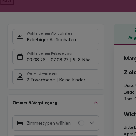
Next
Wähle deinen Abflughafen
Ang
Beliebiger Abflughafen
Hote
Wähle deinen Reisezeitraum
Marg
09.08.26
–
07.08.27
5-8 Nächte
Ziel
Wer wird verreisen
2 Erwachsene
Keine Kinder
Diese 
Largo 
Rom-C
Zimmer & Verpflegung
Wich
Zimmertypen wählen
Bitte 
¤ pro 