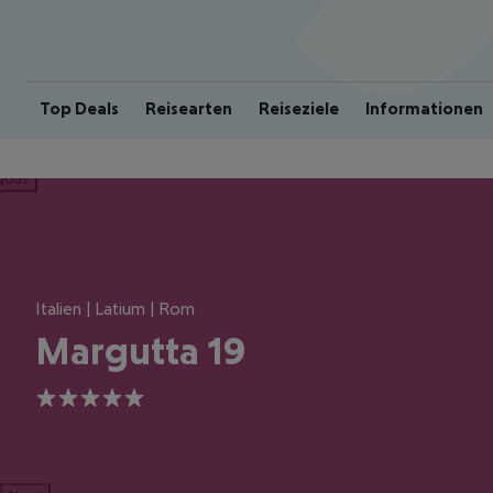
Top Deals
Reisearten
Reiseziele
Informationen
ious
Italien | Latium | Rom
Margutta 19
5