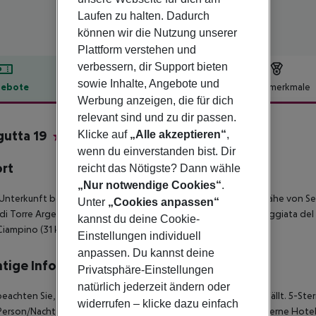
Laufen zu halten. Dadurch
können wir die Nutzung unserer
Plattform verstehen und
verbessern, dir Support bieten
sowie Inhalte, Angebote und
ebote
Hotelbeschreibung
Hotelmerkmale
Werbung anzeigen, die für dich
lbeschreibung
relevant sind und zu dir passen.
utta 19
Klicke auf
„Alle akzeptieren“
,
5
wenn du einverstanden bist. Dir
ort
reicht das Nötigste? Dann wähle
„Nur notwendige Cookies“
.
Unterkunft befindet sich in zentraler Lage in Rom und in der Nähe von
Unter
„Cookies anpassen“
di Torre Argentina (3 km), der Villa Medici (4 km) und der Passeggiata de
kannst du deine Cookie-
iampino (31 km).
Einstellungen individuell
anpassen. Du kannst deine
tige Informationen
Privatsphäre-Einstellungen
natürlich jederzeit ändern oder
beachten Sie, dass vor Ort pro Person eine Touristensteuer anfällt. 5-Ste
widerrufen – klicke dazu einfach
Person/Nacht 3-Sterne Hotel: ca. 6,00 ¤ pro Person/Nacht 2-Sterne Hotel: