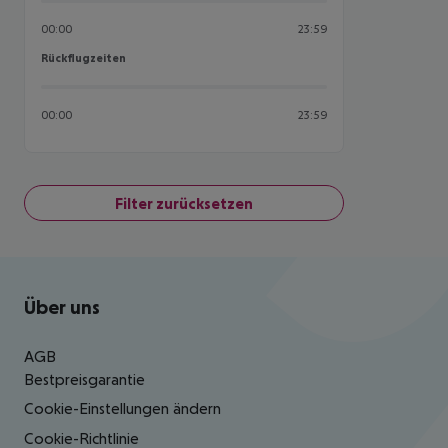
00:00
23:59
Rückflugzeiten
Rückflugzeiten
00:00
23:59
Filter zurücksetzen
Footer
Footer navigation
Über uns
AGB
Bestpreisgarantie
Cookie-Einstellungen ändern
Cookie-Richtlinie