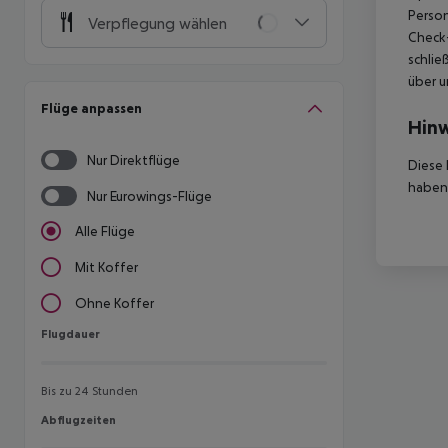
Person
Verpflegung wählen
Check-
schlie
über u
Flüge anpassen
Hinw
Nur Direktflüge
Diese 
haben,
Nur Eurowings-Flüge
Alle Flüge
Mit Koffer
Ohne Koffer
Flugdauer
Flugdauer
Bis zu 24 Stunden
Abflugzeiten
Abflugzeiten