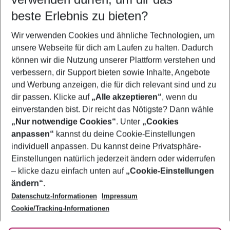
09.08.26
–
07.08.27
5-8 Nächte
beste Erlebnis zu bieten?
Wer wird verreisen
Wir verwenden Cookies und ähnliche Technologien, um
2 Erwachsene
Keine Kinder
unsere Webseite für dich am Laufen zu halten. Dadurch
können wir die Nutzung unserer Plattform verstehen und
Mehr Filter anzeigen
verbessern, dir Support bieten sowie Inhalte, Angebote
und Werbung anzeigen, die für dich relevant sind und zu
dir passen. Klicke auf
„Alle akzeptieren“
, wenn du
einverstanden bist. Dir reicht das Nötigste? Dann wähle
„Nur notwendige Cookies“
. Unter
„Cookies
anpassen“
kannst du deine Cookie-Einstellungen
Footer
Footer navigation
individuell anpassen. Du kannst deine Privatsphäre-
Über uns
Einstellungen natürlich jederzeit ändern oder widerrufen
AGB
– klicke dazu einfach unten auf
„Cookie-Einstellungen
Service & Hilfe
Bestpreisgarantie
ändern“
.
Datenschutz-Informationen
Impressum
Agenturbetreuung
Cookie-Einstellungen ändern
Folge uns
Barrierefreies Reisen
Cookie/Tracking-Informationen
Cookie-Richtlinie
Check-in
Datenschutz