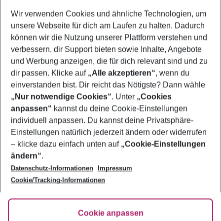
Wer wird verreisen
Wir verwenden Cookies und ähnliche Technologien, um
2 Erwachsene
Keine Kinder
unsere Webseite für dich am Laufen zu halten. Dadurch
können wir die Nutzung unserer Plattform verstehen und
Mehr Filter anzeigen
verbessern, dir Support bieten sowie Inhalte, Angebote
und Werbung anzeigen, die für dich relevant sind und zu
dir passen. Klicke auf
„Alle akzeptieren“
, wenn du
einverstanden bist. Dir reicht das Nötigste? Dann wähle
„Nur notwendige Cookies“
. Unter
„Cookies
anpassen“
kannst du deine Cookie-Einstellungen
Footer
Footer navigation
individuell anpassen. Du kannst deine Privatsphäre-
Über uns
Einstellungen natürlich jederzeit ändern oder widerrufen
AGB
– klicke dazu einfach unten auf
„Cookie-Einstellungen
Service & Hilfe
Bestpreisgarantie
ändern“
.
Datenschutz-Informationen
Impressum
Agenturbetreuung
Cookie-Einstellungen ändern
Folge uns
Barrierefreies Reisen
Cookie/Tracking-Informationen
Cookie-Richtlinie
Check-in
Datenschutz
FAQ
Fakten
Cookie anpassen
HanseMerkur Reiseversicherung
Flexibel buchen