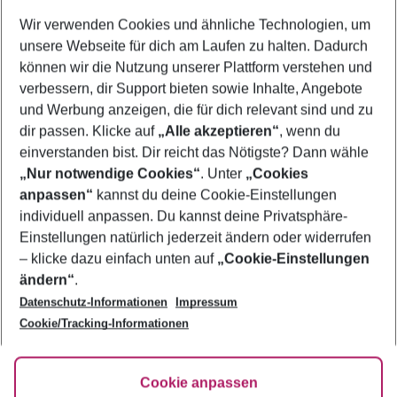
Wer wird verreisen
Wir verwenden Cookies und ähnliche Technologien, um
2 Erwachsene
Keine Kinder
unsere Webseite für dich am Laufen zu halten. Dadurch
können wir die Nutzung unserer Plattform verstehen und
Mehr Filter anzeigen
verbessern, dir Support bieten sowie Inhalte, Angebote
und Werbung anzeigen, die für dich relevant sind und zu
dir passen. Klicke auf
„Alle akzeptieren“
, wenn du
einverstanden bist. Dir reicht das Nötigste? Dann wähle
„Nur notwendige Cookies“
. Unter
„Cookies
anpassen“
kannst du deine Cookie-Einstellungen
Footer
Footer navigation
individuell anpassen. Du kannst deine Privatsphäre-
Über uns
Einstellungen natürlich jederzeit ändern oder widerrufen
AGB
– klicke dazu einfach unten auf
„Cookie-Einstellungen
Service & Hilfe
Bestpreisgarantie
ändern“
.
Datenschutz-Informationen
Impressum
Agenturbetreuung
Cookie-Einstellungen ändern
Folge uns
Barrierefreies Reisen
Cookie/Tracking-Informationen
Cookie-Richtlinie
Check-in
Datenschutz
FAQ
Fakten
Cookie anpassen
HanseMerkur Reiseversicherung
Flexibel buchen