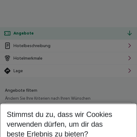
Angebote
Hotelbeschreibung
Hotelmerkmale
Lage
Angebote filtern
Ändern Sie Ihre Kriterien nach Ihren Wünschen
Wähle deinen Abflughafen
Beliebiger Abflughafen
Stimmst du zu, dass wir Cookies
verwenden dürfen, um dir das
Wähle deinen Reisezeitraum
08.08.26
–
06.08.27
5-8 Nächte
beste Erlebnis zu bieten?