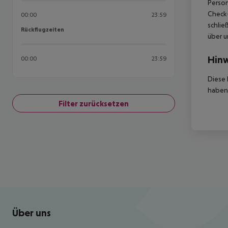
Person
Check-
00:00
23:59
schlie
Rückflugzeiten
Rückflugzeiten
über u
Hinw
00:00
23:59
Diese 
haben,
Filter zurücksetzen
Footer
Footer navigation
Über uns