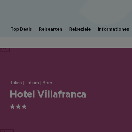
Top Deals
Reisearten
Reiseziele
Informationen
ious
Italien | Latium | Rom
Hotel Villafranca
3