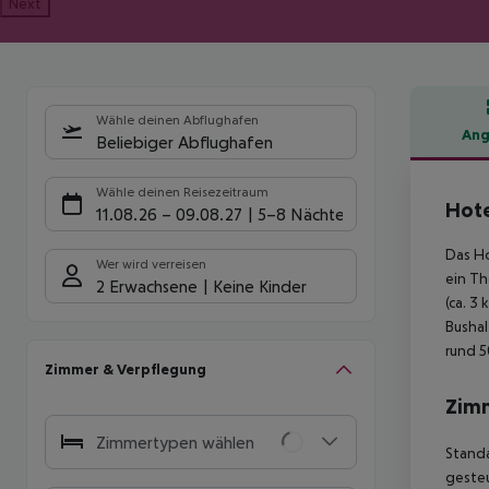
Next
Wähle deinen Abflughafen
Ang
Beliebiger Abflughafen
Hote
Wähle deinen Reisezeitraum
Hote
11.08.26
–
09.08.27
5-8 Nächte
Das Ho
Wer wird verreisen
ein Th
2 Erwachsene
Keine Kinder
(ca. 3
Bushal
rund 5
Zimmer & Verpflegung
Zim
Zimmertypen wählen
Standa
gesteu