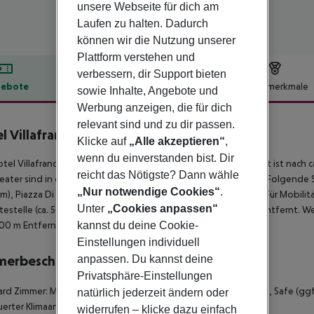
unsere Webseite für dich am
Laufen zu halten. Dadurch
können wir die Nutzung unserer
Plattform verstehen und
verbessern, dir Support bieten
ebote
Hotelbeschreibung
Hotelmerkmale
sowie Inhalte, Angebote und
Werbung anzeigen, die für dich
lbeschreibung
relevant sind und zu dir passen.
l Villafranca
Klicke auf
„Alle akzeptieren“
,
3
wenn du einverstanden bist. Dir
tel Villafranca liegt ca. 1 km von Roma entfernt. Ein Supermarkt ist nach
reicht das Nötigste? Dann wähle
eater sind in ca. 900 m bzw. in ca. 1,1 km Entfernung zu finden. Folgend
„Nur notwendige Cookies“
.
 km), Piazza Di Spagna (ca. 2 km) und Fontana Di Trevi (ca. 2 km). Für Mob
Unter
„Cookies anpassen“
testelle (ca. 50 m entfernt). Eine U-Bahnstation ist ca. 500 m entfernt. 
kannst du deine Cookie-
00 m Entfernung erreichen.
Einstellungen individuell
anpassen. Du kannst deine
merbeschreibung
Privatsphäre-Einstellungen
rd Zimmer: Mit Babybett (geg. Gebühr), Minibar (geg. Gebühr), Safe (ggf
natürlich jederzeit ändern oder
erter Klimaanlage. Standard Zimmer: Standard Zimmer:
widerrufen – klicke dazu einfach