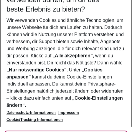
10.08.26
–
08.08.27
5-8 Nächte
beste Erlebnis zu bieten?
Wer wird verreisen
Wir verwenden Cookies und ähnliche Technologien, um
2 Erwachsene
Keine Kinder
unsere Webseite für dich am Laufen zu halten. Dadurch
können wir die Nutzung unserer Plattform verstehen und
Mehr Filter anzeigen
verbessern, dir Support bieten sowie Inhalte, Angebote
und Werbung anzeigen, die für dich relevant sind und zu
dir passen. Klicke auf
„Alle akzeptieren“
, wenn du
einverstanden bist. Dir reicht das Nötigste? Dann wähle
„Nur notwendige Cookies“
. Unter
„Cookies
anpassen“
kannst du deine Cookie-Einstellungen
Footer
Footer navigation
individuell anpassen. Du kannst deine Privatsphäre-
Über uns
Einstellungen natürlich jederzeit ändern oder widerrufen
AGB
– klicke dazu einfach unten auf
„Cookie-Einstellungen
Service & Hilfe
Bestpreisgarantie
ändern“
.
Datenschutz-Informationen
Impressum
Agenturbetreuung
Cookie-Einstellungen ändern
Folge uns
Barrierefreies Reisen
Cookie/Tracking-Informationen
Cookie-Richtlinie
Check-in
Datenschutz