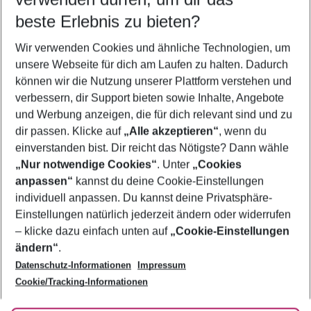
09.08.26
–
07.08.27
5-8 Nächte
beste Erlebnis zu bieten?
Wer wird verreisen
Wir verwenden Cookies und ähnliche Technologien, um
2 Erwachsene
Keine Kinder
unsere Webseite für dich am Laufen zu halten. Dadurch
können wir die Nutzung unserer Plattform verstehen und
Mehr Filter anzeigen
verbessern, dir Support bieten sowie Inhalte, Angebote
und Werbung anzeigen, die für dich relevant sind und zu
dir passen. Klicke auf
„Alle akzeptieren“
, wenn du
einverstanden bist. Dir reicht das Nötigste? Dann wähle
„Nur notwendige Cookies“
. Unter
„Cookies
anpassen“
kannst du deine Cookie-Einstellungen
Footer
Footer navigation
individuell anpassen. Du kannst deine Privatsphäre-
Über uns
Einstellungen natürlich jederzeit ändern oder widerrufen
AGB
– klicke dazu einfach unten auf
„Cookie-Einstellungen
Service & Hilfe
Bestpreisgarantie
ändern“
.
Datenschutz-Informationen
Impressum
Agenturbetreuung
Cookie-Einstellungen ändern
Folge uns
Barrierefreies Reisen
Cookie/Tracking-Informationen
Cookie-Richtlinie
Check-in
Datenschutz