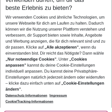
09.08.26
–
07.08.27
5-8 Nächte
beste Erlebnis zu bieten?
Wer wird verreisen
Wir verwenden Cookies und ähnliche Technologien, um
2 Erwachsene
Keine Kinder
unsere Webseite für dich am Laufen zu halten. Dadurch
können wir die Nutzung unserer Plattform verstehen und
Mehr Filter anzeigen
verbessern, dir Support bieten sowie Inhalte, Angebote
und Werbung anzeigen, die für dich relevant sind und zu
dir passen. Klicke auf
„Alle akzeptieren“
, wenn du
einverstanden bist. Dir reicht das Nötigste? Dann wähle
„Nur notwendige Cookies“
. Unter
„Cookies
anpassen“
kannst du deine Cookie-Einstellungen
Footer
Footer navigation
individuell anpassen. Du kannst deine Privatsphäre-
Über uns
Einstellungen natürlich jederzeit ändern oder widerrufen
AGB
– klicke dazu einfach unten auf
„Cookie-Einstellungen
Service & Hilfe
Bestpreisgarantie
ändern“
.
Datenschutz-Informationen
Impressum
Agenturbetreuung
Cookie-Einstellungen ändern
Folge uns
Barrierefreies Reisen
Cookie/Tracking-Informationen
Cookie-Richtlinie
Check-in
Datenschutz