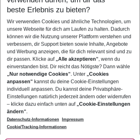
10.08.26
–
08.08.27
5-8 Nächte
beste Erlebnis zu bieten?
Wer wird verreisen
Wir verwenden Cookies und ähnliche Technologien, um
2 Erwachsene
Keine Kinder
unsere Webseite für dich am Laufen zu halten. Dadurch
können wir die Nutzung unserer Plattform verstehen und
Mehr Filter anzeigen
verbessern, dir Support bieten sowie Inhalte, Angebote
und Werbung anzeigen, die für dich relevant sind und zu
dir passen. Klicke auf
„Alle akzeptieren“
, wenn du
einverstanden bist. Dir reicht das Nötigste? Dann wähle
„Nur notwendige Cookies“
. Unter
„Cookies
anpassen“
kannst du deine Cookie-Einstellungen
Footer
Footer navigation
individuell anpassen. Du kannst deine Privatsphäre-
Über uns
Einstellungen natürlich jederzeit ändern oder widerrufen
AGB
– klicke dazu einfach unten auf
„Cookie-Einstellungen
Service & Hilfe
Bestpreisgarantie
ändern“
.
Datenschutz-Informationen
Impressum
Agenturbetreuung
Cookie-Einstellungen ändern
Folge uns
Barrierefreies Reisen
Cookie/Tracking-Informationen
Cookie-Richtlinie
Check-in
Datenschutz