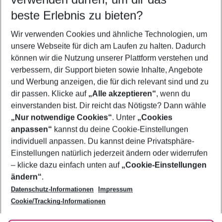
09.08.26
–
07.08.27
5-8 Nächte
beste Erlebnis zu bieten?
Wer wird verreisen
Wir verwenden Cookies und ähnliche Technologien, um
2 Erwachsene
Keine Kinder
unsere Webseite für dich am Laufen zu halten. Dadurch
können wir die Nutzung unserer Plattform verstehen und
Mehr Filter anzeigen
verbessern, dir Support bieten sowie Inhalte, Angebote
und Werbung anzeigen, die für dich relevant sind und zu
dir passen. Klicke auf
„Alle akzeptieren“
, wenn du
einverstanden bist. Dir reicht das Nötigste? Dann wähle
„Nur notwendige Cookies“
. Unter
„Cookies
anpassen“
kannst du deine Cookie-Einstellungen
Footer
Footer navigation
individuell anpassen. Du kannst deine Privatsphäre-
Über uns
Einstellungen natürlich jederzeit ändern oder widerrufen
AGB
– klicke dazu einfach unten auf
„Cookie-Einstellungen
Service & Hilfe
Bestpreisgarantie
ändern“
.
Datenschutz-Informationen
Impressum
Agenturbetreuung
Cookie-Einstellungen ändern
Folge uns
Barrierefreies Reisen
Cookie/Tracking-Informationen
Cookie-Richtlinie
Check-in
Datenschutz