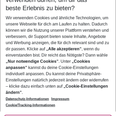
09.08.26
–
07.08.27
5-8 Nächte
beste Erlebnis zu bieten?
Wer wird verreisen
Wir verwenden Cookies und ähnliche Technologien, um
2 Erwachsene
Keine Kinder
unsere Webseite für dich am Laufen zu halten. Dadurch
können wir die Nutzung unserer Plattform verstehen und
Mehr Filter anzeigen
verbessern, dir Support bieten sowie Inhalte, Angebote
und Werbung anzeigen, die für dich relevant sind und zu
dir passen. Klicke auf
„Alle akzeptieren“
, wenn du
einverstanden bist. Dir reicht das Nötigste? Dann wähle
„Nur notwendige Cookies“
. Unter
„Cookies
anpassen“
kannst du deine Cookie-Einstellungen
Footer
Footer navigation
individuell anpassen. Du kannst deine Privatsphäre-
Über uns
Einstellungen natürlich jederzeit ändern oder widerrufen
AGB
– klicke dazu einfach unten auf
„Cookie-Einstellungen
Service & Hilfe
Bestpreisgarantie
ändern“
.
Datenschutz-Informationen
Impressum
Agenturbetreuung
Cookie-Einstellungen ändern
Folge uns
Barrierefreies Reisen
Cookie/Tracking-Informationen
Cookie-Richtlinie
Check-in
Datenschutz