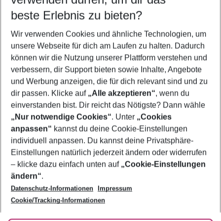
09.08.26
–
07.08.27
5-8 Nächte
beste Erlebnis zu bieten?
Wer wird verreisen
Wir verwenden Cookies und ähnliche Technologien, um
2 Erwachsene
Keine Kinder
unsere Webseite für dich am Laufen zu halten. Dadurch
können wir die Nutzung unserer Plattform verstehen und
Mehr Filter anzeigen
verbessern, dir Support bieten sowie Inhalte, Angebote
und Werbung anzeigen, die für dich relevant sind und zu
dir passen. Klicke auf
„Alle akzeptieren“
, wenn du
einverstanden bist. Dir reicht das Nötigste? Dann wähle
„Nur notwendige Cookies“
. Unter
„Cookies
anpassen“
kannst du deine Cookie-Einstellungen
Footer
Footer navigation
individuell anpassen. Du kannst deine Privatsphäre-
Über uns
Einstellungen natürlich jederzeit ändern oder widerrufen
AGB
– klicke dazu einfach unten auf
„Cookie-Einstellungen
Service & Hilfe
Bestpreisgarantie
ändern“
.
Datenschutz-Informationen
Impressum
Agenturbetreuung
Cookie-Einstellungen ändern
Folge uns
Barrierefreies Reisen
Cookie/Tracking-Informationen
Cookie-Richtlinie
Check-in
Datenschutz