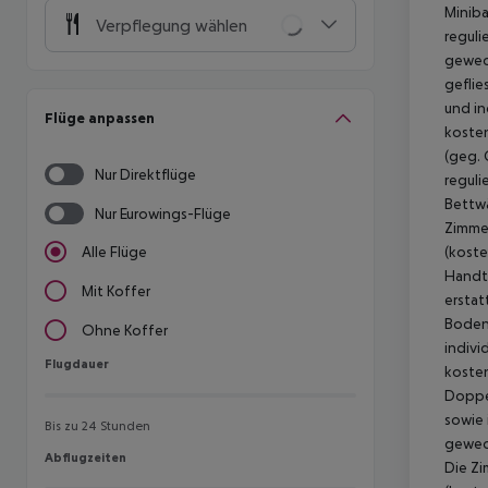
Miniba
Verpflegung wählen
reguli
gewech
geflie
und in
Flüge anpassen
kosten
(geg. 
Nur Direktflüge
reguli
Bettwä
Nur Eurowings-Flüge
Zimmer
(koste
Alle Flüge
Handtü
Mit Koffer
erstat
Boden,
Ohne Koffer
indivi
Flugdauer
Flugdauer
kosten
Doppel
sowie 
Bis zu 24 Stunden
gewech
Abflugzeiten
Abflugzeiten
Die Zi