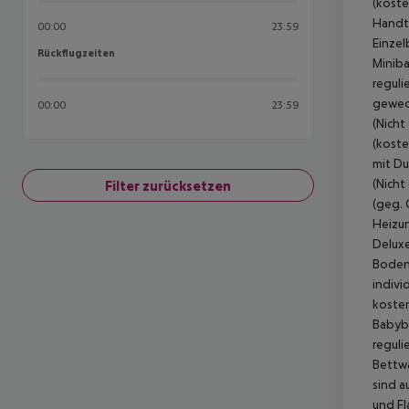
(koste
Handtü
00:00
23:59
Einzel
Rückflugzeiten
Rückflugzeiten
Miniba
reguli
gewech
00:00
23:59
(Nicht
(koste
mit Du
(Nicht
Filter zurücksetzen
(geg. 
Heizun
Deluxe
Boden,
indivi
kosten
Babybe
reguli
Bettwä
sind a
und Fl