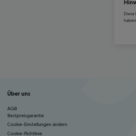
Hinw
Diese 
haben,
Footer
Footer navigation
Über uns
AGB
Bestpreisgarantie
Cookie-Einstellungen ändern
Cookie-Richtlinie