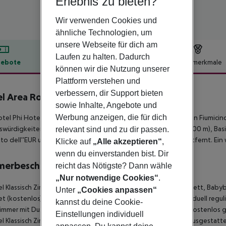
Erlebnis zu bieten?
Wir verwenden Cookies und
ähnliche Technologien, um
unsere Webseite für dich am
Laufen zu halten. Dadurch
ebote
Hotelbeschreibung
Hotelmerkmale
können wir die Nutzung unserer
lbeschreibung
Plattform verstehen und
verbessern, dir Support bieten
l Area Roma
sowie Inhalte, Angebote und
4
Werbung anzeigen, die für dich
tel Phi Hotel Garden Area Roma Eur befindet sich ca. 24 km von Fiumicin
würdigkeiten sind vom Hotel aus erreichbar: Luneur Park (ca. 700 m), Basilic
relevant sind und zu dir passen.
to dell''EUR und La Nuvola. Der Flughafen (CIA) ist ca. 17 km entfernt. Ei
Klicke auf
„Alle akzeptieren“
,
wenn du einverstanden bist. Dir
merbeschreibung
reicht das Nötigste? Dann wähle
„Nur notwendige Cookies“
.
 Klassisch Zimmer: Die Zimmer sind ausgestattet mit Doppelbett, Babyb
Unter
„Cookies anpassen“
et (kostenlos), Safe (kostenlos) und Flatscreen-TV sowie individuell regul
kannst du deine Cookie-
mmer mit Dusche (Größe: 20 m²). Handtücher werden täglich kostenlos g
Einstellungen individuell
 Klassisch Zimmer: Doppel Superior Zimmer: Die Zimmer sind ausgestatt