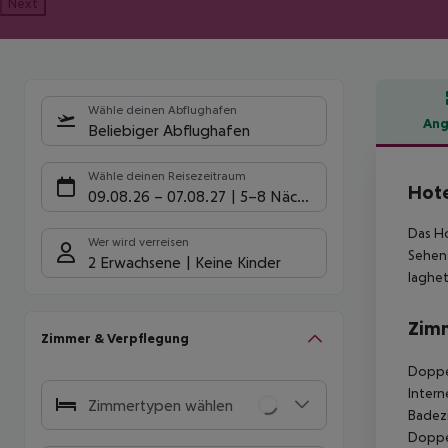
Next
Wähle deinen Abflughafen
Ang
Beliebiger Abflughafen
Hote
Wähle deinen Reisezeitraum
Hote
09.08.26
–
07.08.27
5-8 Nächte
Das Ho
Wer wird verreisen
Sehens
2 Erwachsene
Keine Kinder
laghet
Zim
Zimmer & Verpflegung
Doppel
Intern
Zimmertypen wählen
Badezi
Doppel