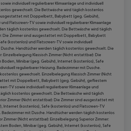
sowie individuell regulierbarer Klimaanlage und individuell
tenlos gewechselt. Die Bettwäsche wird täglich kostenlos
ausgestattet mit Doppelbett, Babybett (geg. Gebühr),
 und Flatscreen-TV sowie individuell regulierbarer Klimaanlage
den täglich kostenlos gewechselt. Die Bettwäsche wird täglich
r: Die Zimmer sind ausgestattet mit Doppelbett, Babybett
Safe (kostenlos) und Flatscreen-TV sowie individuell
it Dusche. Handtücher werden täglich kostenlos gewechselt. Die
 Einzelbelegung Klassisch Zimmer (Nicht erstattbar): Die
Boden, Minibar (geg. Gebühr), Internet (kostenlos), Safe
ndividuell regulierbarer Heizung. Badezimmer mit Dusche.
kostenlos gewechselt. Einzelbelegung Klassisch Zimmer (Nicht
 akzeptieren
estattet mit Doppelbett, Babybett (geg. Gebühr), gefliestem
reen-TV sowie individuell regulierbarer Klimaanlage und
täglich kostenlos gewechselt. Die Bettwäsche wird täglich
ior Zimmer (Nicht erstattbar): Die Zimmer sind ausgestattet mit
 Internet (kostenlos), Safe (kostenlos) und Flatscreen-TV
ung. Badezimmer mit Dusche. Handtücher werden täglich kostenlos
 Zimmer (Nicht erstattbar): Einzelbelegung Superior Zimmer:
tem Boden, Minibar (geg. Gebühr), Internet (kostenlos), Safe