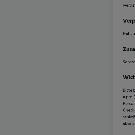
werden
Ver
Frühst
Zusä
Servic
Wich
Bitte 
¤ pro 
Person
Check-
schlie
über u