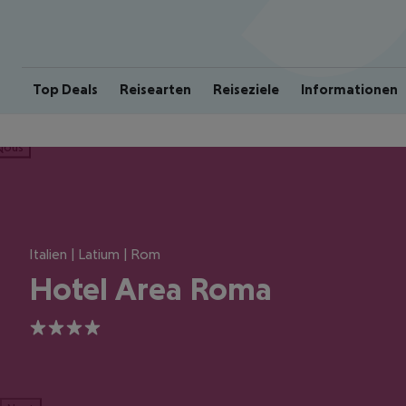
Top Deals
Reisearten
Reiseziele
Informationen
ious
Italien | Latium | Rom
Hotel Area Roma
4