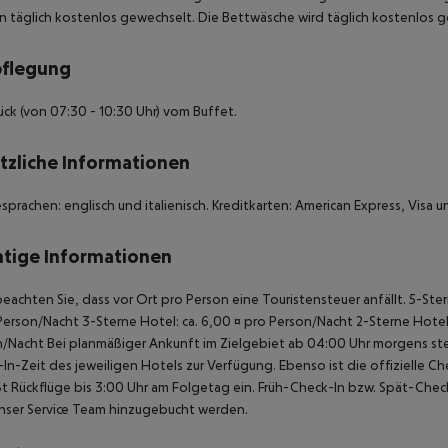
 täglich kostenlos gewechselt. Die Bettwäsche wird täglich kostenlos g
pflegung
ück (von 07:30 - 10:30 Uhr) vom Buffet.
tzliche Informationen
esprachen: englisch und italienisch. Kreditkarten: American Express, Visa 
tige Informationen
beachten Sie, dass vor Ort pro Person eine Touristensteuer anfällt. 5-Ste
Person/Nacht 3-Sterne Hotel: ca. 6,00 ¤ pro Person/Nacht 2-Sterne Hotel:
/Nacht Bei planmäßiger Ankunft im Zielgebiet ab 04:00 Uhr morgens ste
In-Zeit des jeweiligen Hotels zur Verfügung. Ebenso ist die offizielle 
ßt Rückflüge bis 3:00 Uhr am Folgetag ein. Früh-Check-In bzw. Spät-Ch
nser Service Team hinzugebucht werden.