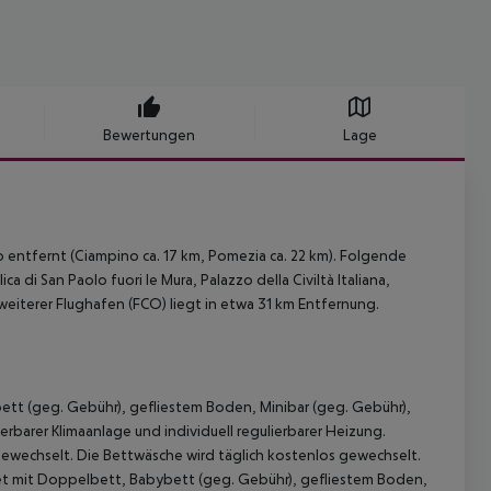
Bewertungen
Lage
o entfernt (Ciampino ca. 17 km, Pomezia ca. 22 km). Folgende
a di San Paolo fuori le Mura, Palazzo della Civiltà Italiana,
n weiterer Flughafen (FCO) liegt in etwa 31 km Entfernung.
ett (geg. Gebühr), gefliestem Boden, Minibar (geg. Gebühr),
ierbarer Klimaanlage und individuell regulierbarer Heizung.
ewechselt. Die Bettwäsche wird täglich kostenlos gewechselt.
et mit Doppelbett, Babybett (geg. Gebühr), gefliestem Boden,