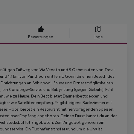
Bewertungen
Lage
-minütigen Fußweg von Via Veneto und 5 Gehminuten von Trevi-
 und 1,1 km von Pantheon entfernt. Gönn dir einen Besuch des
 Einrichtungen an: Whirlpool, Sauna und Fitnessmöglichkeiten.
 ein Concierge-Service und Babysitting (gegen Gebühr). Fühl
eten, wie zu Hause. Dein Bett bietet Daunenbettdecken und
ügbar wie Satellitenempfang. Es gibt eigene Badezimmer mit
eses Hotel bietet ein Restaurant mit hervorragenden Speisen.
n kostenloser Empfang angeboten. Deinen Durst kannst du an der
in Frühstücksbuffet angeboten. Zum Angebot gehören ein
ungsservice. Ein Flughafentransfer (rund um die Uhr) ist