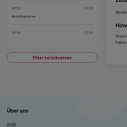
Zusä
00:00
23:59
Mindes
Rückflugzeiten
Rückflugzeiten
Hinw
00:00
23:59
Diese 
haben,
Filter zurücksetzen
Footer
Footer navigation
Über uns
AGB