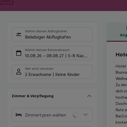
Next
Wähle deinen Abflughafen
Ang
Beliebiger Abflughafen
Hote
Wähle deinen Reisezeitraum
Hote
10.08.26
–
08.08.27
5-8 Nächte
Hotel 
Wer wird verreisen
Brunne
2 Erwachsene
Keine Kinder
Wellne
Zu den
dich i
Zimmer & Verpflegung
hochwe
Dusche
Nutz a
Zimmertypen wählen
Bar/Lo
kosten