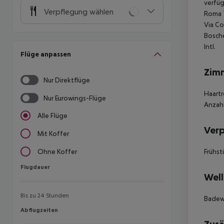
verfüg
Verpflegung wählen
Roma T
Via Co
Bosche
Intl.
Flüge anpassen
Zim
Nur Direktflüge
Haartr
Nur Eurowings-Flüge
Anzahl
Alle Flüge
Ver
Mit Koffer
Frühst
Ohne Koffer
Flugdauer
Flugdauer
Well
Bis zu 24 Stunden
Badew
Abflugzeiten
Abflugzeiten