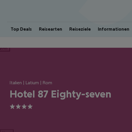
Top Deals
Reisearten
Reiseziele
Informationen
ious
Italien | Latium | Rom
Hotel 87 Eighty-seven
4