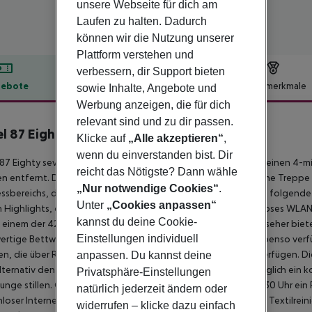
unsere Webseite für dich am
Laufen zu halten. Dadurch
können wir die Nutzung unserer
Plattform verstehen und
verbessern, dir Support bieten
ebote
Hotelbeschreibung
Hotelmerkmale
sowie Inhalte, Angebote und
Werbung anzeigen, die für dich
lbeschreibung
relevant sind und zu dir passen.
l 87 Eighty-seven
Klicke auf
„Alle akzeptieren“
,
4
wenn du einverstanden bist. Dir
87 Eighty seven besticht durch eine zentrale Lage in Rom, nur einen 4
reicht das Nötigste? Dann wähle
n entfernt. Dieses Hotel mit 4 Sternen ist 0,6 km von Spanische Treppe
„Nur notwendige Cookies“
.
ssbereichs, der Massagen bietet. Für deine Freizeit bieten sich folgende
Unter
„Cookies anpassen“
 Highlights, die dieses Hotel bietet, gehören zudem kostenloses WLAN,
kannst du deine Cookie-
n einem der 42 Zimmer, die Kühlschrank und einen Flachbildfernseher bi
Einstellungen individuell
rtige Bettwaren. Ein WLAN-Internetzugang (kostenlos) ist ebenso verf
n, die über Regenduschen und kostenlose Toilettenartikel verfügen. Di
anpassen. Du kannst deine
lternativ den Zimmerservice (bitte Zeiten beachten). Es wird täglich ei
Privatsphäre-Einstellungen
unge stillen. Gegen Gebühr wird täglich von 08:00 Uhr bis 10:30 Uhr e
natürlich jederzeit ändern oder
loser Internetzugang per Kabel, ein Express-Check-in und ein Textilreinig
widerrufen – klicke dazu einfach