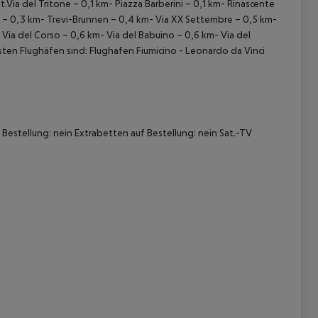
ia del Tritone – 0,1 km- Piazza Barberini – 0,1 km- Rinascente
to – 0,3 km- Trevi-Brunnen – 0,4 km- Via XX Settembre – 0,5 km-
Via del Corso – 0,6 km- Via del Babuino – 0,6 km- Via del
sten Flughäfen sind: Flughafen Fiumicino - Leonardo da Vinci
 akzeptieren
estellung: nein Extrabetten auf Bestellung: nein Sat.-TV