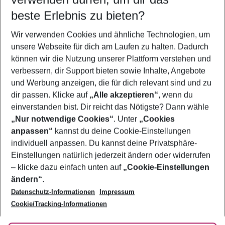
09.08.26
–
07.08.27
5-8 Nächte
beste Erlebnis zu bieten?
Wer wird verreisen
Wir verwenden Cookies und ähnliche Technologien, um
2 Erwachsene
Keine Kinder
unsere Webseite für dich am Laufen zu halten. Dadurch
können wir die Nutzung unserer Plattform verstehen und
Mehr Filter anzeigen
verbessern, dir Support bieten sowie Inhalte, Angebote
und Werbung anzeigen, die für dich relevant sind und zu
dir passen. Klicke auf
„Alle akzeptieren“
, wenn du
einverstanden bist. Dir reicht das Nötigste? Dann wähle
„Nur notwendige Cookies“
. Unter
„Cookies
anpassen“
kannst du deine Cookie-Einstellungen
Footer
Footer navigation
individuell anpassen. Du kannst deine Privatsphäre-
Über uns
Einstellungen natürlich jederzeit ändern oder widerrufen
AGB
– klicke dazu einfach unten auf
„Cookie-Einstellungen
Service & Hilfe
Bestpreisgarantie
ändern“
.
Datenschutz-Informationen
Impressum
Agenturbetreuung
Cookie-Einstellungen ändern
Folge uns
Barrierefreies Reisen
Cookie/Tracking-Informationen
Cookie-Richtlinie
Check-in
Datenschutz