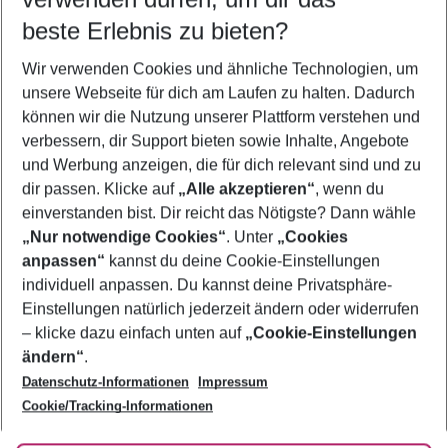
12.08.26
–
10.08.27
5-8 Nächte
beste Erlebnis zu bieten?
Wer wird verreisen
Wir verwenden Cookies und ähnliche Technologien, um
2 Erwachsene
Keine Kinder
unsere Webseite für dich am Laufen zu halten. Dadurch
können wir die Nutzung unserer Plattform verstehen und
Mehr Filter anzeigen
verbessern, dir Support bieten sowie Inhalte, Angebote
und Werbung anzeigen, die für dich relevant sind und zu
dir passen. Klicke auf
„Alle akzeptieren“
, wenn du
einverstanden bist. Dir reicht das Nötigste? Dann wähle
„Nur notwendige Cookies“
. Unter
„Cookies
anpassen“
kannst du deine Cookie-Einstellungen
Footer
Footer navigation
individuell anpassen. Du kannst deine Privatsphäre-
Über uns
Einstellungen natürlich jederzeit ändern oder widerrufen
AGB
– klicke dazu einfach unten auf
„Cookie-Einstellungen
Service & Hilfe
Bestpreisgarantie
ändern“
.
Datenschutz-Informationen
Impressum
Agenturbetreuung
Cookie-Einstellungen ändern
Folge uns
Barrierefreies Reisen
Cookie/Tracking-Informationen
Cookie-Richtlinie
Check-in
Datenschutz