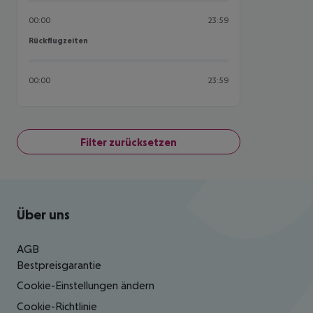
00:00
23:59
Rückflugzeiten
Rückflugzeiten
00:00
23:59
Filter zurücksetzen
Footer
Footer navigation
Über uns
AGB
Bestpreisgarantie
Cookie-Einstellungen ändern
Cookie-Richtlinie