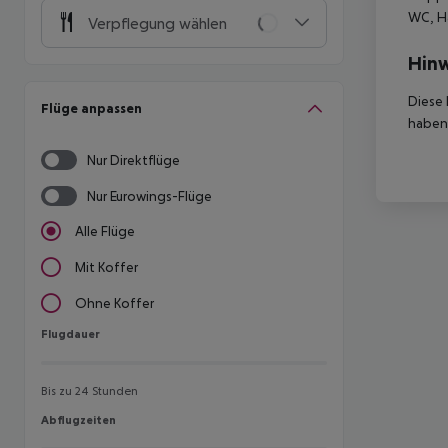
WC, Ha
Verpflegung wählen
Hinw
Diese 
Flüge anpassen
haben,
Nur Direktflüge
Nur Eurowings-Flüge
Alle Flüge
Mit Koffer
Ohne Koffer
Flugdauer
Flugdauer
Bis zu 24 Stunden
Abflugzeiten
Abflugzeiten