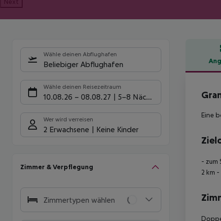
Next
Wähle deinen Abflughafen
Ang
Beliebiger Abflughafen
Hote
Wähle deinen Reisezeitraum
Gran
10.08.26
–
08.08.27
5-8 Nächte
Eine 
Wer wird verreisen
2 Erwachsene
Keine Kinder
Ziel
- zum 
Zimmer & Verpflegung
2 km
-
Zim
Zimmertypen wählen
Doppe