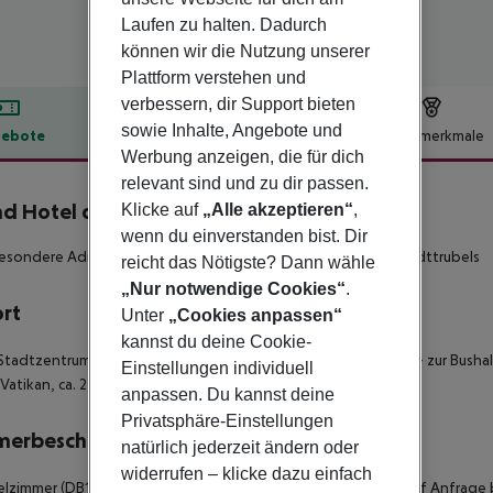
Laufen zu halten. Dadurch
können wir die Nutzung unserer
Plattform verstehen und
verbessern, dir Support bieten
sowie Inhalte, Angebote und
ebote
Hotelbeschreibung
Hotelmerkmale
Werbung anzeigen, die für dich
lbeschreibung
relevant sind und zu dir passen.
d Hotel del Gianicolo
Klicke auf
„Alle akzeptieren“
,
4
wenn du einverstanden bist. Dir
besondere Adresse
Mit Swimmingpool
Außerhalb des Innenstadttrubels
reicht das Nötigste? Dann wähle
„Nur notwendige Cookies“
.
ort
Unter
„Cookies anpassen“
kannst du deine Cookie-
Stadtzentrum: ca. 3 km
- zum nächsten Restaurant: ca. 1,50 km
- zur Bushal
Einstellungen individuell
 Vatikan, ca. 2,50 km
anpassen. Du kannst deine
Privatsphäre-Einstellungen
merbeschreibung
natürlich jederzeit ändern oder
widerrufen – klicke dazu einfach
lzimmer (DB1)
- 10-15 qm, Doppel, rollstuhlgerecht (Zimmer auf Anfrage