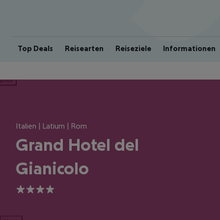
Top Deals
Reisearten
Reiseziele
Informationen
ious
Italien | Latium | Rom
Grand Hotel del
Gianicolo
4