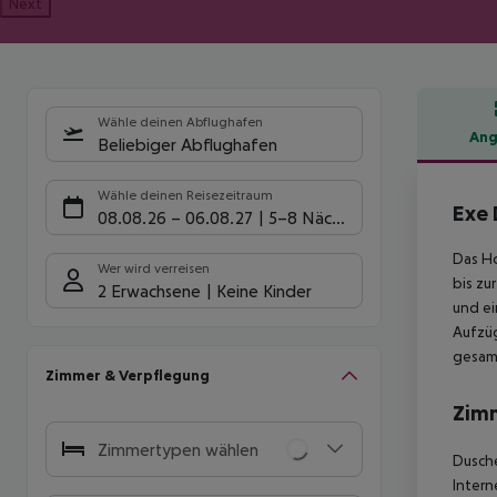
Next
Wähle deinen Abflughafen
Ang
Beliebiger Abflughafen
Hote
Wähle deinen Reisezeitraum
Exe
08.08.26
–
06.08.27
5-8 Nächte
Das Ho
Wer wird verreisen
bis zu
2 Erwachsene
Keine Kinder
und ei
Aufzüg
gesam
Zimmer & Verpflegung
Zim
Zimmertypen wählen
Dusche
Intern