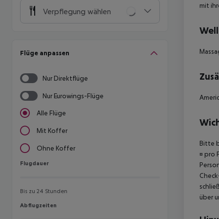
mit ih
Verpflegung wählen
Well
Massa
Flüge anpassen
Zusä
Nur Direktflüge
Nur Eurowings-Flüge
Americ
Alle Flüge
Wich
Mit Koffer
Bitte 
Ohne Koffer
¤ pro 
Flugdauer
Flugdauer
Person
Check-
schlie
Bis zu 24 Stunden
über u
Abflugzeiten
Abflugzeiten