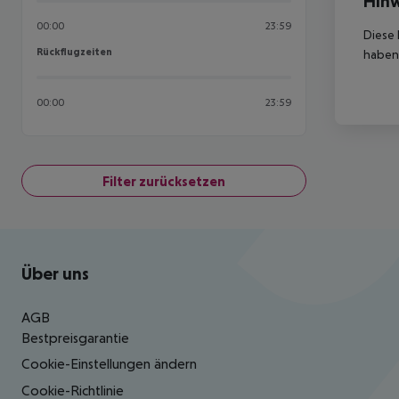
Hinw
00:00
23:59
Diese 
Rückflugzeiten
Rückflugzeiten
haben,
00:00
23:59
Filter zurücksetzen
Footer
Footer navigation
Über uns
AGB
Bestpreisgarantie
Cookie-Einstellungen ändern
Cookie-Richtlinie