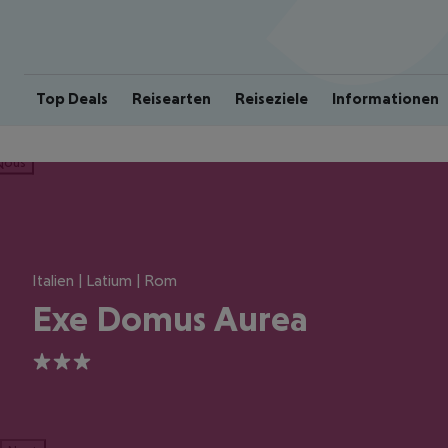
Top Deals
Reisearten
Reiseziele
Informationen
ious
Italien | Latium | Rom
Exe Domus Aurea
3