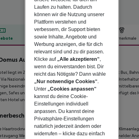
Laufen zu halten. Dadurch
können wir die Nutzung unserer
Plattform verstehen und
verbessern, dir Support bieten
sowie Inhalte, Angebote und
ebote
Hotelbeschreibung
Hotelmerkmale
Werbung anzeigen, die für dich
lbeschreibung
relevant sind und zu dir passen.
 Domus Aurea
Klicke auf
„Alle akzeptieren“
,
3
wenn du einverstanden bist. Dir
tel liegt im Zentrum von Rom, von wo aus die ganze Stadt mit Bus, Bahn
reicht das Nötigste? Dann wähle
r Via Nazionale mit ihren zahlreichen Geschäften und anderen Unterhaltu
„Nur notwendige Cookies“
.
nige beeindruckende Regierungsgebäude befinden sich in unmittelbare
Unter
„Cookies anpassen“
en, Safes und eine 24-Stunden-Rezeption. Darüber hinaus verfügt das H
kannst du deine Cookie-
ten Hotel und einen Wäscheservice.
Einstellungen individuell
anpassen. Du kannst deine
merbeschreibung
Privatsphäre-Einstellungen
natürlich jederzeit ändern oder
 Haartrockner Internetzugang: nein Minibar Zentral regulierte Klimaanl
widerrufen – klicke dazu einfach
etzugang Weckdienst Schreibtisch Raucherzimmer: nein Rauchmelder Anzah