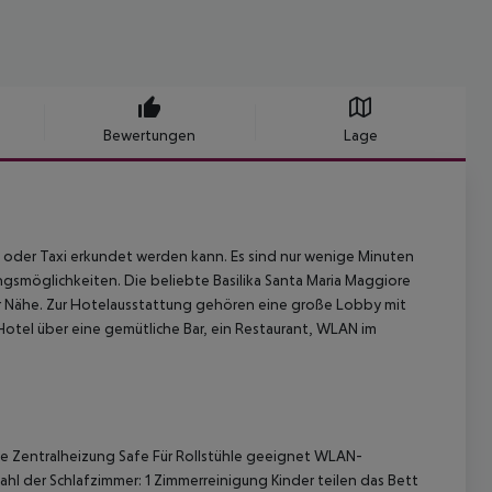
Bewertungen
Lage
 oder Taxi erkundet werden kann. Es sind nur wenige Minuten
ngsmöglichkeiten. Die beliebte Basilika Santa Maria Maggiore
r Nähe. Zur Hotelausstattung gehören eine große Lobby mit
otel über eine gemütliche Bar, ein Restaurant, WLAN im
age Zentralheizung Safe Für Rollstühle geeignet WLAN-
l der Schlafzimmer: 1 Zimmerreinigung Kinder teilen das Bett