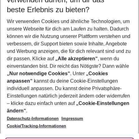
11.08.26
–
09.08.27
5-8 Nächte
beste Erlebnis zu bieten?
Wer wird verreisen
Wir verwenden Cookies und ähnliche Technologien, um
2 Erwachsene
Keine Kinder
unsere Webseite für dich am Laufen zu halten. Dadurch
können wir die Nutzung unserer Plattform verstehen und
Mehr Filter anzeigen
verbessern, dir Support bieten sowie Inhalte, Angebote
und Werbung anzeigen, die für dich relevant sind und zu
dir passen. Klicke auf
„Alle akzeptieren“
, wenn du
einverstanden bist. Dir reicht das Nötigste? Dann wähle
„Nur notwendige Cookies“
. Unter
„Cookies
anpassen“
kannst du deine Cookie-Einstellungen
Footer
Footer navigation
individuell anpassen. Du kannst deine Privatsphäre-
Über uns
Einstellungen natürlich jederzeit ändern oder widerrufen
AGB
– klicke dazu einfach unten auf
„Cookie-Einstellungen
Service & Hilfe
Bestpreisgarantie
ändern“
.
Datenschutz-Informationen
Impressum
Agenturbetreuung
Cookie-Einstellungen ändern
Folge uns
Barrierefreies Reisen
Cookie/Tracking-Informationen
Cookie-Richtlinie
Check-in
Datenschutz