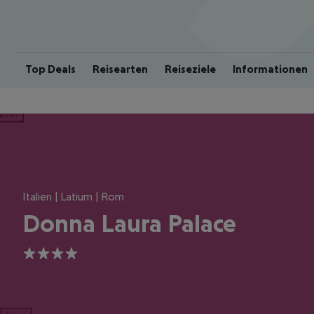
Top Deals
Reisearten
Reiseziele
Informationen
ious
Italien | Latium | Rom
Donna Laura Palace
4