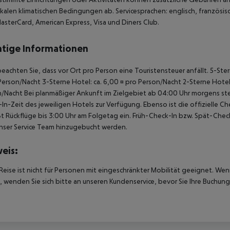
kalen klimatischen Bedingungen ab. Servicesprachen: englisch, französisch,
asterCard, American Express, Visa und Diners Club.
tige Informationen
beachten Sie, dass vor Ort pro Person eine Touristensteuer anfällt. 5-Ste
Person/Nacht 3-Sterne Hotel: ca. 6,00 ¤ pro Person/Nacht 2-Sterne Hotel:
/Nacht Bei planmäßiger Ankunft im Zielgebiet ab 04:00 Uhr morgens ste
In-Zeit des jeweiligen Hotels zur Verfügung. Ebenso ist die offizielle 
ßt Rückflüge bis 3:00 Uhr am Folgetag ein. Früh-Check-In bzw. Spät-Ch
nser Service Team hinzugebucht werden.
eis:
Reise ist nicht für Personen mit eingeschränkter Mobilität geeignet. We
 wenden Sie sich bitte an unseren Kundenservice, bevor Sie Ihre Buchung