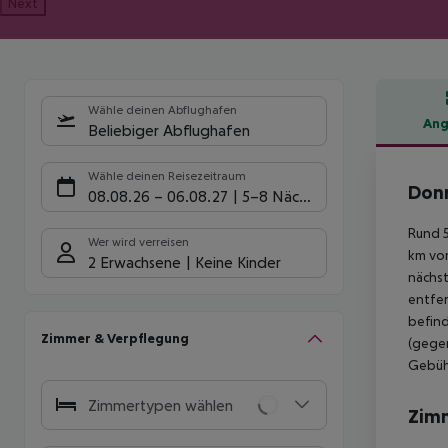
Next
Wähle deinen Abflughafen
Ang
Beliebiger Abflughafen
Hote
Wähle deinen Reisezeitraum
Donn
08.08.26
–
06.08.27
5-8 Nächte
Rund 5
Wer wird verreisen
km vom
2 Erwachsene
Keine Kinder
nächst
entfer
befind
Zimmer & Verpflegung
(gegen
Gebühr
Zimmertypen wählen
Zim