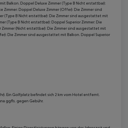
mit Balkon. Doppel Deluxe Zimmer (Type B Nicht erstattbar):
e Zimmer: Doppel Deluxe Zimmer (Offer): Die Zimmer sind
 (Type B Nicht erstattbar): Die Zimmer sind ausgestattet mit
mer (Type B Nicht erstattbar): Doppel Superior Zimmer: Die
Zimmer (Nicht erstattbar): Die Zimmer sind ausgestattet mit
fer): Die Zimmer sind ausgestattet mit Balkon. Doppel Superior
 akzeptieren
r). Ein Golfplatz befindet sich 2 km vom Hotel entfernt.
auna ggfls. gegen Gebühr.
allen. Einige Dienstleistungen hängen von der Jahreszeit und