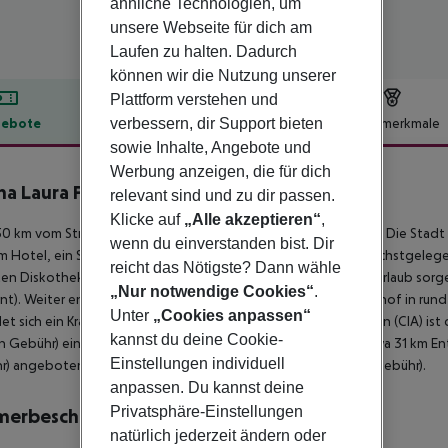
ähnliche Technologien, um
unsere Webseite für dich am
Laufen zu halten. Dadurch
können wir die Nutzung unserer
Plattform verstehen und
verbessern, dir Support bieten
ebote
Hotelbeschreibung
Hotelmerkmale
sowie Inhalte, Angebote und
lbeschreibung
Werbung anzeigen, die für dich
a Laura Palace
relevant sind und zu dir passen.
4
Klicke auf
„Alle akzeptieren“
,
0 km vom Strand entfernt liegt das Hotel Donna Laura Palace. Die Stadt Te
wenn du einverstanden bist. Dir
 Hotel, ein Supermarkt ist nach ca. 200 m zu erreichen. Die nächstgelege
reicht das Nötigste? Dann wähle
en Diskothek gelangt man nach rund 1,5 km. Für Mobilität im Urlaub sorgen
„Nur notwendige Cookies“
.
nt). Weiter entfernt gelegene Orte lassen sich über den Bahnhof in rund 
Unter
„Cookies anpassen“
et sich ein Krankenhaus in etwa 2 km Entfernung. Der Flughafen (CIA) ist
kannst du deine Cookie-
 Gebühr) ein Shuttle. Ein weiterer Flughafen (FCO) liegt in etwa 31 km 
Einstellungen individuell
) angeboten. Zudem verkehrt ein Shuttle nach Port (gegen Gebühr).
anpassen. Du kannst deine
Privatsphäre-Einstellungen
merbeschreibung
natürlich jederzeit ändern oder