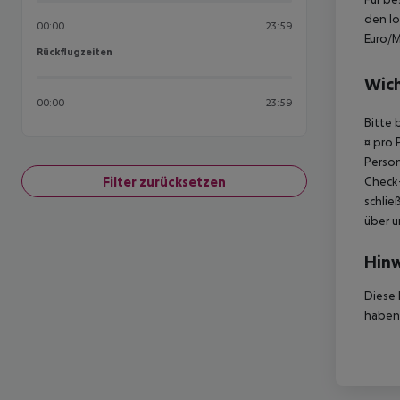
den lo
00:00
23:59
Euro/M
Rückflugzeiten
Rückflugzeiten
Wich
00:00
23:59
Bitte 
¤ pro 
Person
Filter zurücksetzen
Check-
schlie
über u
Hinw
Diese 
haben,