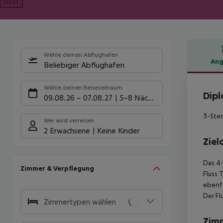
Next
Wähle deinen Abflughafen
Ang
Beliebiger Abflughafen
Hote
Wähle deinen Reisezeitraum
Dipl
09.08.26
–
07.08.27
5-8 Nächte
3-Ster
Wer wird verreisen
2 Erwachsene
Keine Kinder
Ziel
Das 4-
Zimmer & Verpflegung
Fluss 
ebenfa
Der Fl
Zimmertypen wählen
Zim