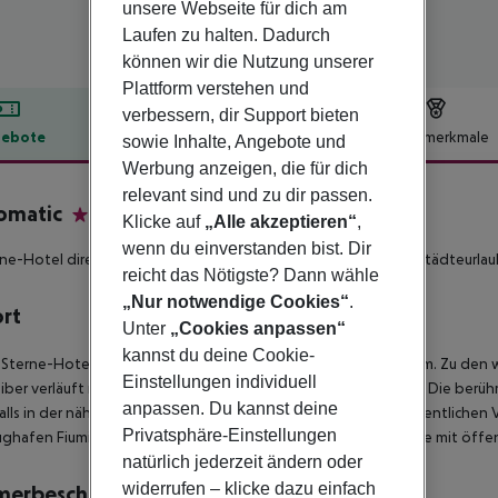
unsere Webseite für dich am
Laufen zu halten. Dadurch
können wir die Nutzung unserer
Plattform verstehen und
verbessern, dir Support bieten
ebote
Hotelbeschreibung
Hotelmerkmale
sowie Inhalte, Angebote und
Werbung anzeigen, die für dich
lbeschreibung
relevant sind und zu dir passen.
omatic
Klicke auf
„Alle akzeptieren“
,
3
wenn du einverstanden bist. Dir
ne-Hotel direkt im Stadtzentrum von Rom- perfekt für Ihren Städteurlau
reicht das Nötigste? Dann wähle
„Nur notwendige Cookies“
.
ort
Unter
„Cookies anpassen“
kannst du deine Cookie-
Sterne-Hotel Diplomatic liegt direkt im Stadtzentrum von Rom. Zu den 
Einstellungen individuell
Tiber verläuft nicht einmal 100 Meter von Ihrem Hotel entfernt. Die ber
anpassen. Du kannst deine
lls in der näheren Umgebung. Durch die gut ausgebauten öffentlichen
Privatsphäre-Einstellungen
ughafen Fiumicino ist ca. 30km entfernt. Das Hotel erreichen Sie mit öffen
natürlich jederzeit ändern oder
widerrufen – klicke dazu einfach
merbeschreibung