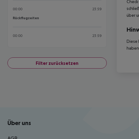
Check-
schlie
00:00
23:59
über u
Rückflugzeiten
Rückflugzeiten
Hinw
00:00
23:59
Diese 
haben,
Filter zurücksetzen
Footer
Footer navigation
Über uns
AGB