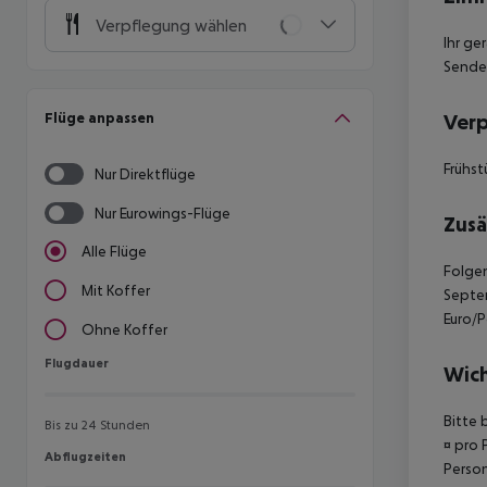
Verpflegung wählen
Ihr ge
Sender
Flüge anpassen
Ver
Frühst
Nur Direktflüge
Nur Eurowings-Flüge
Zusä
Alle Flüge
Folgen
Mit Koffer
Septem
Euro/
Ohne Koffer
Flugdauer
Flugdauer
Wich
Bitte 
Bis zu 24 Stunden
¤ pro 
Abflugzeiten
Abflugzeiten
Person