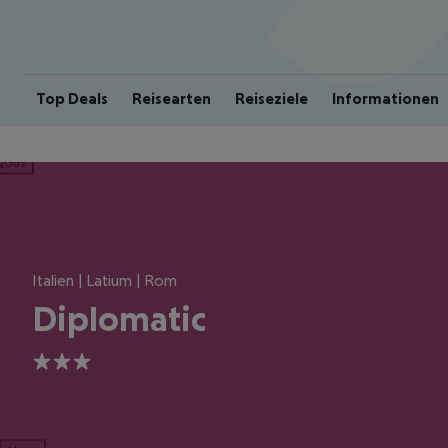
Top Deals
Reisearten
Reiseziele
Informationen
ious
Italien | Latium | Rom
Diplomatic
3