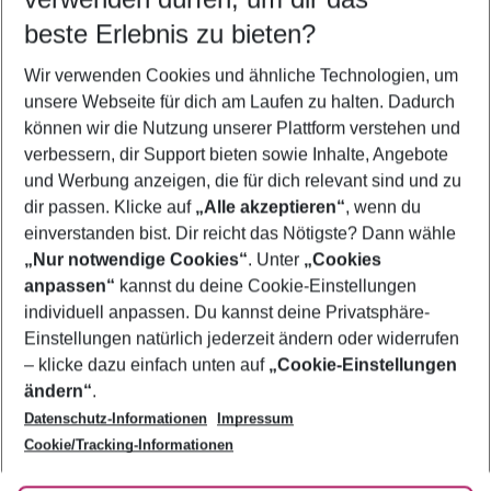
11.08.26
–
09.08.27
5-8 Nächte
beste Erlebnis zu bieten?
Wer wird verreisen
Wir verwenden Cookies und ähnliche Technologien, um
2 Erwachsene
Keine Kinder
unsere Webseite für dich am Laufen zu halten. Dadurch
können wir die Nutzung unserer Plattform verstehen und
Mehr Filter anzeigen
verbessern, dir Support bieten sowie Inhalte, Angebote
und Werbung anzeigen, die für dich relevant sind und zu
dir passen. Klicke auf
„Alle akzeptieren“
, wenn du
einverstanden bist. Dir reicht das Nötigste? Dann wähle
„Nur notwendige Cookies“
. Unter
„Cookies
anpassen“
kannst du deine Cookie-Einstellungen
Footer
Footer navigation
individuell anpassen. Du kannst deine Privatsphäre-
Über uns
Einstellungen natürlich jederzeit ändern oder widerrufen
AGB
– klicke dazu einfach unten auf
„Cookie-Einstellungen
Service & Hilfe
Bestpreisgarantie
ändern“
.
Datenschutz-Informationen
Impressum
Agenturbetreuung
Cookie-Einstellungen ändern
Folge uns
Barrierefreies Reisen
Cookie/Tracking-Informationen
Cookie-Richtlinie
Check-in
Datenschutz