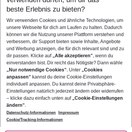
09.08.26
–
07.08.27
5-8 Nächte
beste Erlebnis zu bieten?
Wer wird verreisen
Wir verwenden Cookies und ähnliche Technologien, um
2 Erwachsene
Keine Kinder
unsere Webseite für dich am Laufen zu halten. Dadurch
können wir die Nutzung unserer Plattform verstehen und
Mehr Filter anzeigen
verbessern, dir Support bieten sowie Inhalte, Angebote
und Werbung anzeigen, die für dich relevant sind und zu
dir passen. Klicke auf
„Alle akzeptieren“
, wenn du
einverstanden bist. Dir reicht das Nötigste? Dann wähle
„Nur notwendige Cookies“
. Unter
„Cookies
anpassen“
kannst du deine Cookie-Einstellungen
Footer
Footer navigation
individuell anpassen. Du kannst deine Privatsphäre-
Über uns
Einstellungen natürlich jederzeit ändern oder widerrufen
AGB
– klicke dazu einfach unten auf
„Cookie-Einstellungen
Service & Hilfe
Bestpreisgarantie
ändern“
.
Datenschutz-Informationen
Impressum
Agenturbetreuung
Cookie-Einstellungen ändern
Folge uns
Barrierefreies Reisen
Cookie/Tracking-Informationen
Cookie-Richtlinie
Check-in
Datenschutz