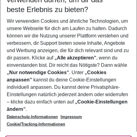
09.08.26
–
07.08.27
5-8 Nächte
beste Erlebnis zu bieten?
Wer wird verreisen
Wir verwenden Cookies und ähnliche Technologien, um
2 Erwachsene
Keine Kinder
unsere Webseite für dich am Laufen zu halten. Dadurch
können wir die Nutzung unserer Plattform verstehen und
Mehr Filter anzeigen
verbessern, dir Support bieten sowie Inhalte, Angebote
und Werbung anzeigen, die für dich relevant sind und zu
dir passen. Klicke auf
„Alle akzeptieren“
, wenn du
einverstanden bist. Dir reicht das Nötigste? Dann wähle
„Nur notwendige Cookies“
. Unter
„Cookies
anpassen“
kannst du deine Cookie-Einstellungen
Footer
Footer navigation
individuell anpassen. Du kannst deine Privatsphäre-
Über uns
Einstellungen natürlich jederzeit ändern oder widerrufen
AGB
– klicke dazu einfach unten auf
„Cookie-Einstellungen
Service & Hilfe
Bestpreisgarantie
ändern“
.
Datenschutz-Informationen
Impressum
Agenturbetreuung
Cookie-Einstellungen ändern
Folge uns
Barrierefreies Reisen
Cookie/Tracking-Informationen
Cookie-Richtlinie
Check-in
Datenschutz