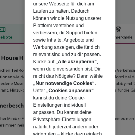
unsere Webseite für dich am
Laufen zu halten. Dadurch
können wir die Nutzung unserer
Plattform verstehen und
verbessern, dir Support bieten
ebote
Hotelbeschreibung
Hotelmerkmale
sowie Inhalte, Angebote und
lbeschreibung
Werbung anzeigen, die für dich
relevant sind und zu dir passen.
 House Hotel
Klicke auf
„Alle akzeptieren“
,
4
wenn du einverstanden bist. Dir
lichen Teil Roms gelegen, mit leichtem Zugang zu öffentlichen Verkehrsm
reicht das Nötigste? Dann wähle
tionen wie der Piazza del Popolo, der Kirche Santa Trinità de Monti bei
„Nur notwendige Cookies“
.
iedene Museen leicht erreichbar. Das Hotel verfügt über eine Lobby mit
rant. Hinzukommen Zimmerservice sowie Parkplatz und Garage für die Gä
Unter
„Cookies anpassen“
kannst du deine Cookie-
merbeschreibung
Einstellungen individuell
anpassen. Du kannst deine
eher
Minibar
Für Rollstühle geeignet: nein
Barrierefreies Badezimmer: nein
Privatsphäre-Einstellungen
rzimmer: nein
Anzahl der Schlafzimmer: 1
natürlich jederzeit ändern oder
widerrufen – klicke dazu einfach