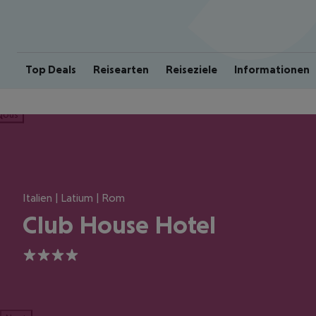
Top Deals
Reisearten
Reiseziele
Informationen
ious
Italien | Latium | Rom
Club House Hotel
4