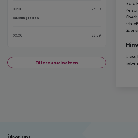
¤ pro 
00:00
23:59
Person
Check-
Rückflugzeiten
Rückflugzeiten
schlie
über u
00:00
23:59
Hinw
Diese 
Filter zurücksetzen
haben,
Footer
Footer navigation
Über uns