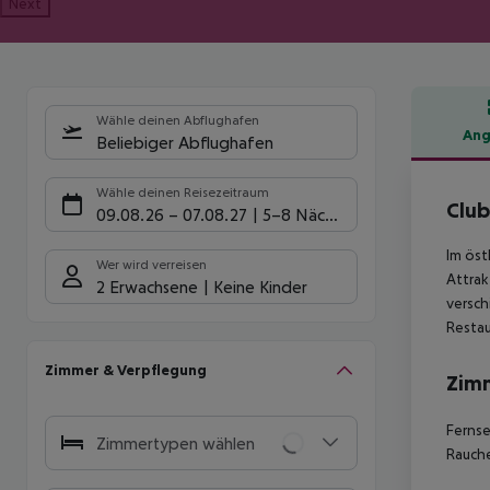
Next
Wähle deinen Abflughafen
Ang
Beliebiger Abflughafen
Hote
Wähle deinen Reisezeitraum
Club
09.08.26
–
07.08.27
5-8 Nächte
Im öst
Wer wird verreisen
Attrak
2 Erwachsene
Keine Kinder
versch
Restau
Zimmer & Verpflegung
Zim
Ferns
Zimmertypen wählen
Rauche