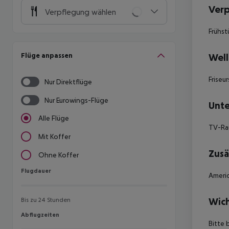
Ver
Verpflegung wählen
Frühst
Flüge anpassen
Well
Friseu
Nur Direktflüge
Nur Eurowings-Flüge
Unte
Alle Flüge
TV-R
Mit Koffer
Zusä
Ohne Koffer
Flugdauer
Flugdauer
Americ
Wich
Bis zu 24 Stunden
Abflugzeiten
Abflugzeiten
Bitte 