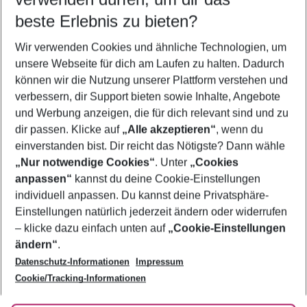
08.08.26
–
06.08.27
5-8 Nächte
beste Erlebnis zu bieten?
Wer wird verreisen
Wir verwenden Cookies und ähnliche Technologien, um
2 Erwachsene
Keine Kinder
unsere Webseite für dich am Laufen zu halten. Dadurch
können wir die Nutzung unserer Plattform verstehen und
Mehr Filter anzeigen
verbessern, dir Support bieten sowie Inhalte, Angebote
und Werbung anzeigen, die für dich relevant sind und zu
dir passen. Klicke auf
„Alle akzeptieren“
, wenn du
einverstanden bist. Dir reicht das Nötigste? Dann wähle
„Nur notwendige Cookies“
. Unter
„Cookies
anpassen“
kannst du deine Cookie-Einstellungen
Footer
Footer navigation
individuell anpassen. Du kannst deine Privatsphäre-
Über uns
Einstellungen natürlich jederzeit ändern oder widerrufen
AGB
– klicke dazu einfach unten auf
„Cookie-Einstellungen
Service & Hilfe
Bestpreisgarantie
ändern“
.
Datenschutz-Informationen
Impressum
Agenturbetreuung
Cookie-Einstellungen ändern
Folge uns
Barrierefreies Reisen
Cookie/Tracking-Informationen
Cookie-Richtlinie
Check-in
Datenschutz