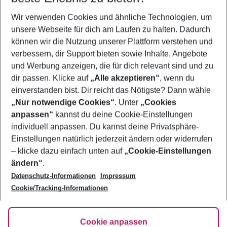
Wer wird verreisen
Wir verwenden Cookies und ähnliche Technologien, um
2 Erwachsene
Keine Kinder
unsere Webseite für dich am Laufen zu halten. Dadurch
können wir die Nutzung unserer Plattform verstehen und
Mehr Filter anzeigen
verbessern, dir Support bieten sowie Inhalte, Angebote
und Werbung anzeigen, die für dich relevant sind und zu
dir passen. Klicke auf
„Alle akzeptieren“
, wenn du
einverstanden bist. Dir reicht das Nötigste? Dann wähle
„Nur notwendige Cookies“
. Unter
„Cookies
anpassen“
kannst du deine Cookie-Einstellungen
Footer
Footer navigation
individuell anpassen. Du kannst deine Privatsphäre-
Über uns
Einstellungen natürlich jederzeit ändern oder widerrufen
AGB
– klicke dazu einfach unten auf
„Cookie-Einstellungen
Service & Hilfe
Bestpreisgarantie
ändern“
.
Datenschutz-Informationen
Impressum
Agenturbetreuung
Cookie-Einstellungen ändern
Folge uns
Barrierefreies Reisen
Cookie/Tracking-Informationen
Cookie-Richtlinie
Check-in
Datenschutz
FAQ
Fakten
Cookie anpassen
HanseMerkur Reiseversicherung
Flexibel buchen