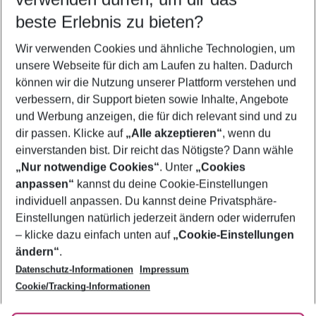
08.08.26
–
06.08.27
5-8 Nächte
beste Erlebnis zu bieten?
Wer wird verreisen
Wir verwenden Cookies und ähnliche Technologien, um
2 Erwachsene
Keine Kinder
unsere Webseite für dich am Laufen zu halten. Dadurch
können wir die Nutzung unserer Plattform verstehen und
Mehr Filter anzeigen
verbessern, dir Support bieten sowie Inhalte, Angebote
und Werbung anzeigen, die für dich relevant sind und zu
dir passen. Klicke auf
„Alle akzeptieren“
, wenn du
einverstanden bist. Dir reicht das Nötigste? Dann wähle
„Nur notwendige Cookies“
. Unter
„Cookies
anpassen“
kannst du deine Cookie-Einstellungen
Footer
Footer navigation
individuell anpassen. Du kannst deine Privatsphäre-
Über uns
Einstellungen natürlich jederzeit ändern oder widerrufen
AGB
– klicke dazu einfach unten auf
„Cookie-Einstellungen
Service & Hilfe
Bestpreisgarantie
ändern“
.
Datenschutz-Informationen
Impressum
Agenturbetreuung
Cookie-Einstellungen ändern
Folge uns
Barrierefreies Reisen
Cookie/Tracking-Informationen
Cookie-Richtlinie
Check-in
Datenschutz